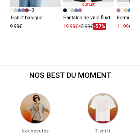
+3
+
T-shirt basique
Pantalon de ville fluide viscose lin
Bermuda e
9.99€
19.99€
45.99€
-57%
11.99€
29.
NOS BEST DU MOMENT
Nouveautes
T-shirt