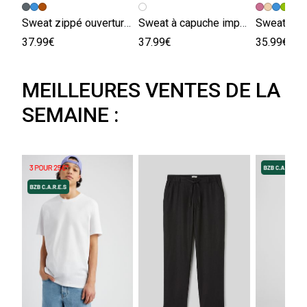
+
Sweat zippé ouverture double
Sweat à capuche imprimé devant / dos
Sweat zip
37.99€
37.99€
35.99€
MEILLEURES VENTES DE LA
SEMAINE :