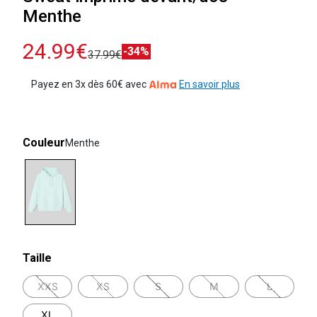
Menthe
24.99€
-34%
37.99€
Payez en 3x dès 60€ avec
En savoir plus
Couleur
Menthe
selected
Taille
XXS
XS
S
M
L
XL