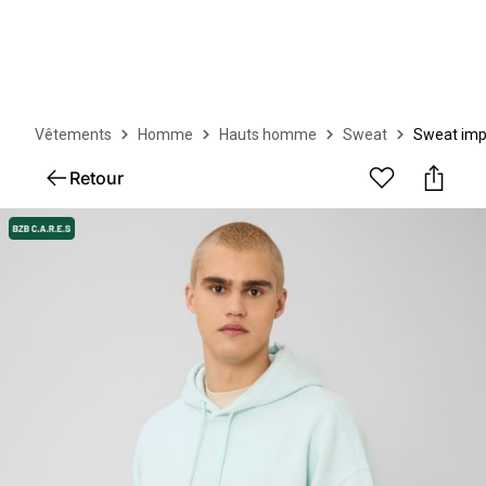
Vêtements
Homme
Hauts homme
Sweat
Sweat imp
Retour