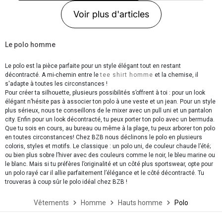
Voir plus d'articles
Le polo homme
Le polo est la pièce parfaite pour un style élégant tout en restant
décontracté. A mi-chemin entre le
tee shirt homme
et la chemise, il
s'adapte à toutes les circonstances !
Pour créer ta silhouette, plusieurs possibilités s’offrent à toi : pour un look
élégant n’hésite pas à associer ton polo à une veste et un jean. Pour un style
plus sérieux, nous te conseillons de le mixer avec un pull uni et un pantalon
city. Enfin pour un look décontracté, tu peux porter ton polo avec un bermuda.
Que tu sois en cours, au bureau ou même à la plage, tu peux arborer ton polo
en toutes circonstances! Chez BZB nous déclinons le polo en plusieurs
coloris, styles et motifs. Le classique : un polo uni, de couleur chaude l’été;
ou bien plus sobre l’hiver avec des couleurs comme le noir, le bleu marine ou
le blanc. Mais si tu préfères l’originalité et un côté plus sportswear, opte pour
un polo rayé car il allie parfaitement l’élégance et le côté décontracté. Tu
trouveras à coup sûr le polo idéal chez BZB !
Vêtements
Homme
Hauts homme
Polo