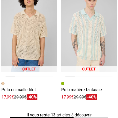
Image précédente
Image suivante
Image précédente
Image suivante
Polo en maille filet
Polo matière fantaisie
17.99€
29.99€
-40%
17.99€
29.99€
-40%
Il vous reste
13
articles à découvrir