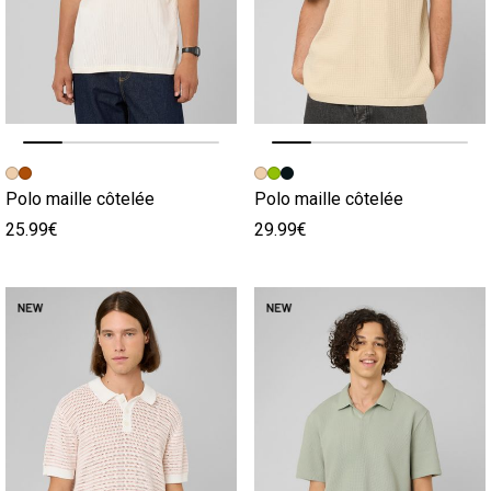
Image précédente
Image suivante
Image précédente
Image suivante
Polo maille côtelée
Polo maille côtelée
25.99€
29.99€