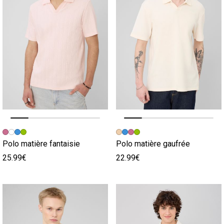
Image précédente
Image suivante
Image précédente
Image suivante
Polo matière fantaisie
Polo matière gaufrée
25.99€
22.99€