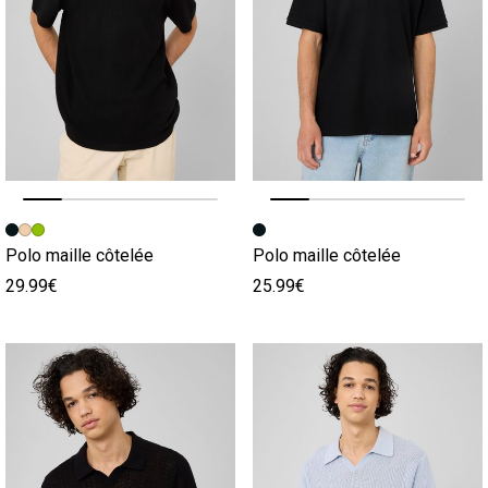
Image précédente
Image suivante
Image précédente
Image suivante
Polo maille côtelée
Polo maille côtelée
29.99€
25.99€