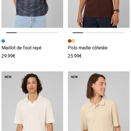
Image précédente
Image suivante
Image précédente
Image suivante
Maillot de foot rayé
Polo maille côtelée
29.99€
25.99€