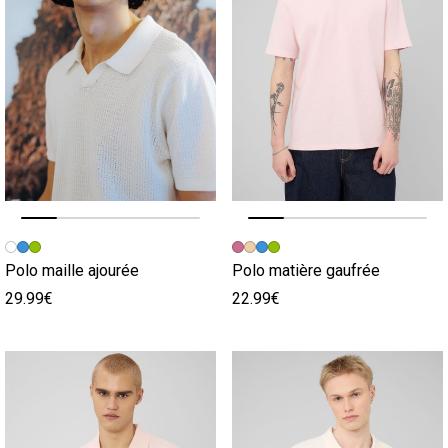
Image précédente
Image suivante
Image précédente
Image suivante
Polo maille ajourée
Polo matière gaufrée
29.99€
22.99€