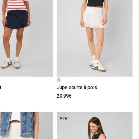
écédente
ivante
Image précédente
Image suivante
t
Jupe courte à pois
29.99€