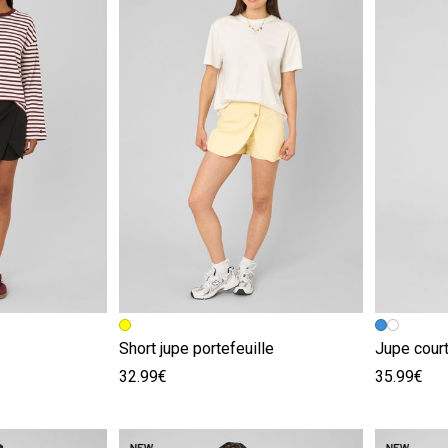
e
Image précédente
Image suivante
Image pr
Image su
Short jupe portefeuille
Jupe court
32.99€
35.99€