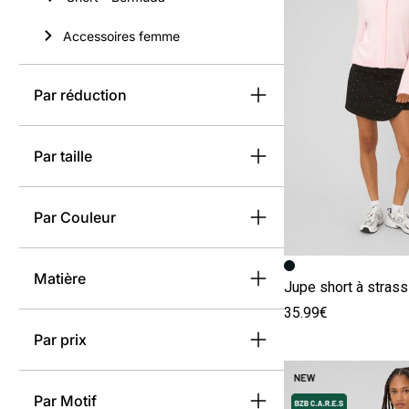
Accessoires femme
Par réduction
Par taille
Par Couleur
Image précédent
Image suivante
Matière
Jupe short à strass
35.99€
Par prix
Par Motif