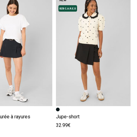
écédente
ivante
Image précédente
Image suivante
urée à rayures
Jupe-short
32.99€