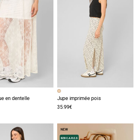
écédente
ivante
Image précédente
Image suivante
ue en dentelle
Jupe imprimée pois
35.99€