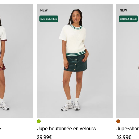
e
Image précédente
Image suivante
Image pr
Image su
e
Jupe boutonnée en velours
Jupe-short
29.99€
32.99€