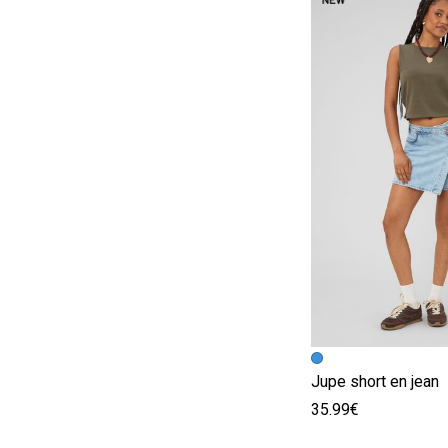
Image précédent
Image suivante
Jupe short en jean
35.99€