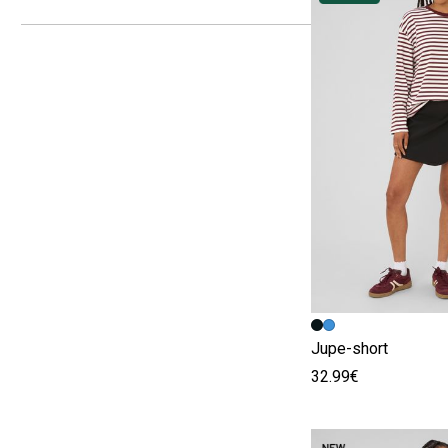
Image précédent
Image suivante
Jupe-short
32.99€