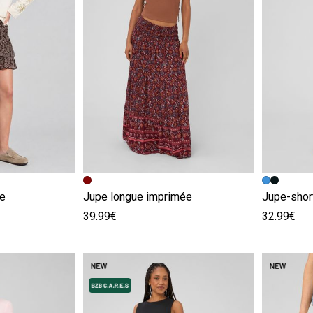
e
Image précédente
Image suivante
Image pr
Image su
ée
Jupe longue imprimée
Jupe-shor
39.99€
32.99€