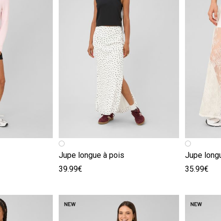
e
Image précédente
Image suivante
Image pr
Image su
Jupe longue à pois
Jupe long
39.99€
35.99€