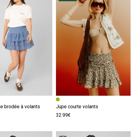
écédente
ivante
Image précédente
Image suivante
e brodée à volants
Jupe courte volants
32.99€