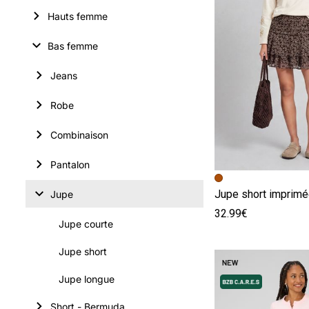
Hauts femme
Bas femme
Jeans
Robe
Combinaison
Pantalon
Image précédent
Image suivante
Jupe short imprim
Jupe
32.99€
Jupe courte
Jupe short
Jupe longue
Short - Bermuda