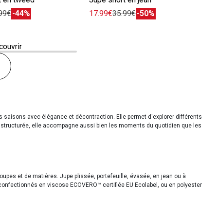
99€
-44%
17.99€
35.99€
-50%
couvrir
es saisons avec élégance et décontraction. Elle permet d'explorer différents
us structurée, elle accompagne aussi bien les moments du quotidien que les
upes et de matières. Jupe plissée, portefeuille, évasée, en jean ou à
confectionnés en viscose ECOVERO™ certifiée EU Ecolabel, ou en polyester