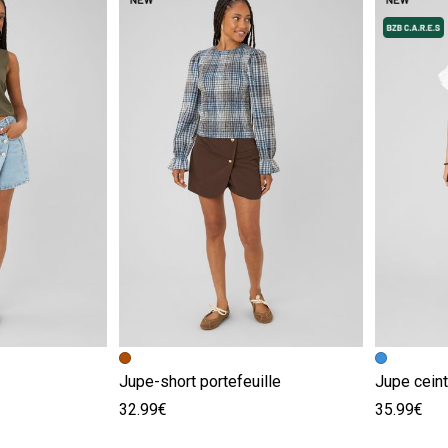
e
Image précédente
Image suivante
Image pr
Image su
Jupe-short portefeuille
Jupe ceint
32.99€
35.99€