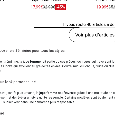
17.99€
32.99€
-45%
19.99€
35.
Il vous reste
40
articles à dé
Voir plus d'articles
orelle et féminine pour tous les styles
ent féminine, la
jupe femme
fait partie de ces pièces iconiques qui traversent l
es looks qui évoluent au gré de tes envies. Courte, midi ou longue, fluide ou pl
s.
 un look personnalisé
CBG, tantôt plus urbaine, la
jupe femme
se réinvente grâce à une multitude de co
 permet de révéler un style qui te ressemble. Certains modèles sont également 
ui s'inscrivent dans une démarche plus responsable.
mme