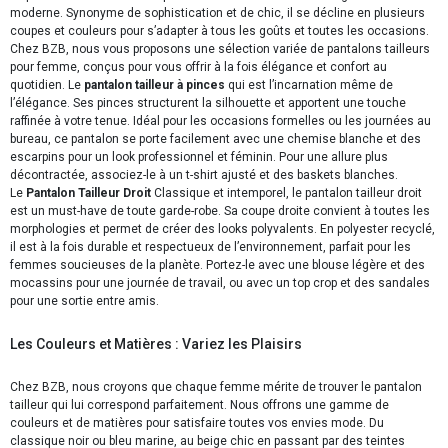
moderne. Synonyme de sophistication et de chic, il se décline en plusieurs
coupes et couleurs pour s’adapter à tous les goûts et toutes les occasions.
Chez BZB, nous vous proposons une sélection variée de pantalons tailleurs
pour femme, conçus pour vous offrir à la fois élégance et confort au
quotidien. Le
pantalon tailleur à pinces
qui est l’incarnation même de
l’élégance. Ses pinces structurent la silhouette et apportent une touche
raffinée à votre tenue. Idéal pour les occasions formelles ou les journées au
bureau, ce pantalon se porte facilement avec une chemise blanche et des
escarpins pour un look professionnel et féminin. Pour une allure plus
décontractée, associez-le à un t-shirt ajusté et des baskets blanches.
Le
Pantalon Tailleur Droit
Classique et intemporel, le pantalon tailleur droit
est un must-have de toute garde-robe. Sa coupe droite convient à toutes les
morphologies et permet de créer des looks polyvalents. En polyester recyclé,
il est à la fois durable et respectueux de l’environnement, parfait pour les
femmes soucieuses de la planète. Portez-le avec une blouse légère et des
mocassins pour une journée de travail, ou avec un top crop et des sandales
pour une sortie entre amis.
Les Couleurs et Matières : Variez les Plaisirs
Chez BZB, nous croyons que chaque femme mérite de trouver le pantalon
tailleur qui lui correspond parfaitement. Nous offrons une gamme de
couleurs et de matières pour satisfaire toutes vos envies mode. Du
classique noir ou bleu marine, au beige chic en passant par des teintes