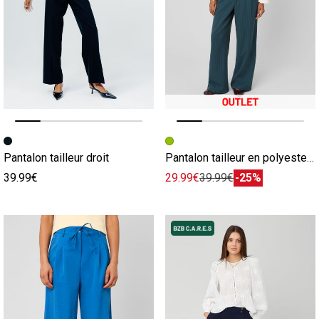
Image précédente
Image suivante
Image précédente
Image suivante
Pantalon tailleur droit
Pantalon tailleur en polyester recyclé
39.99€
29.99€
39.99€
-25%