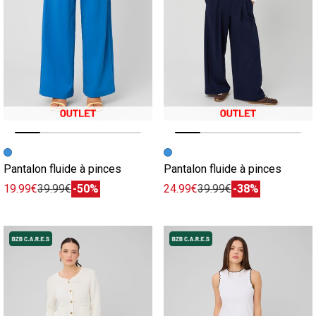
Image précédente
Image suivante
Image précédente
Image suivante
Pantalon fluide à pinces
Pantalon fluide à pinces
19.99€
39.99€
-50%
24.99€
39.99€
-38%