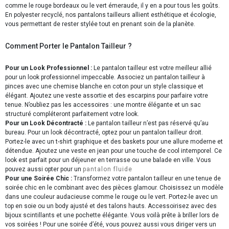
comme le rouge bordeaux ou le vert émeraude, il y en a pour tous les goûts.
En polyester recyclé, nos pantalons tailleurs allient esthétique et écologie,
vous permettant de rester stylée tout en prenant soin de la planète.
Comment Porter le Pantalon Tailleur ?
Pour un Look Professionnel :
Le pantalon tailleur est votre meilleur allié
pour un look professionnel impeccable. Associez un pantalon tailleur à
pinces avec une chemise blanche en coton pour un style classique et
élégant. Ajoutez une veste assortie et des escarpins pour parfaire votre
tenue. N’oubliez pas les accessoires : une montre élégante et un sac
structuré compléteront parfaitement votre look.
Pour un Look Décontracté :
Le pantalon tailleur n’est pas réservé qu’au
bureau. Pour un look décontracté, optez pour un pantalon tailleur droit.
Portez-le avec un t-shirt graphique et des baskets pour une allure moderne et
détendue. Ajoutez une veste en jean pour une touche de cool intemporel. Ce
look est parfait pour un déjeuner en terrasse ou une balade en ville. Vous
pouvez aussi opter pour un
pantalon fluide
Pour une Soirée Chic :
Transformez votre pantalon tailleur en une tenue de
soirée chic en le combinant avec des pièces glamour. Choisissez un modèle
dans une couleur audacieuse comme le rouge ou le vert. Portez-le avec un
top en soie ou un body ajusté et des talons hauts. Accessoirisez avec des
bijoux scintillants et une pochette élégante. Vous voilà prête à briller lors de
vos soirées ! Pour une soirée d’été, vous pouvez aussi vous diriger vers un