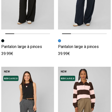
Image précédente
Image suivante
Image précédente
Image suivante
Pantalon large à pinces
Pantalon large à pinces
39.99€
39.99€