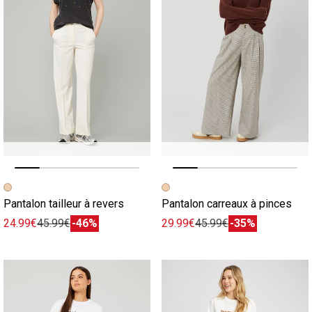
Image précédente
Image suivante
Image précédente
Image suivante
Pantalon tailleur à revers
Pantalon carreaux à pinces
24.99€
45.99€
-46%
29.99€
45.99€
-35%