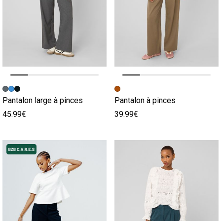
Image précédente
Image suivante
Image précédente
Image suivante
Pantalon large à pinces
Pantalon à pinces
45.99€
39.99€