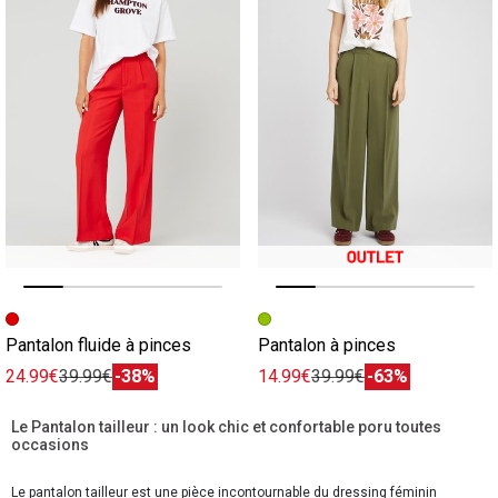
Image précédente
Image suivante
Image précédente
Image suivante
Pantalon fluide à pinces
Pantalon à pinces
24.99€
39.99€
-38%
14.99€
39.99€
-63%
Le Pantalon tailleur : un look chic et confortable poru toutes
occasions
Le pantalon tailleur est une pièce incontournable du dressing féminin