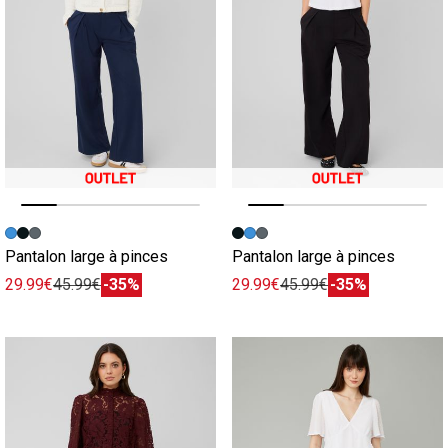
Image précédente
Image suivante
Image précédente
Image suivante
Pantalon large à pinces
Pantalon large à pinces
29.99€
45.99€
-35%
29.99€
45.99€
-35%