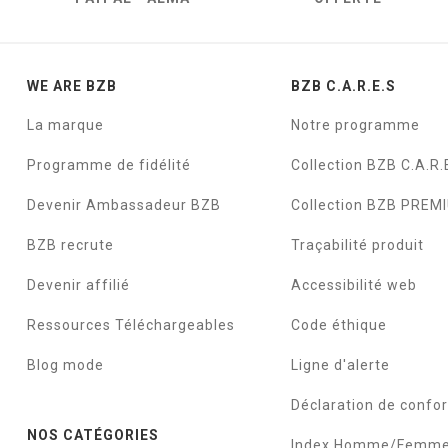
WE ARE BZB
BZB C.A.R.E.S
La marque
Notre programme
Programme de fidélité
Collection BZB C.A.R.
Devenir Ambassadeur BZB
Collection BZB PREM
BZB recrute
Traçabilité produit
Devenir affilié
Accessibilité web
Ressources Téléchargeables
Code éthique
Blog mode
Ligne d'alerte
Déclaration de confo
NOS CATÉGORIES
Index Homme/Femm