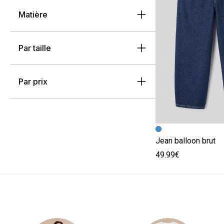
Matière
Par taille
Par prix
Image précédent
Image suivante
Jean balloon brut
49.99€