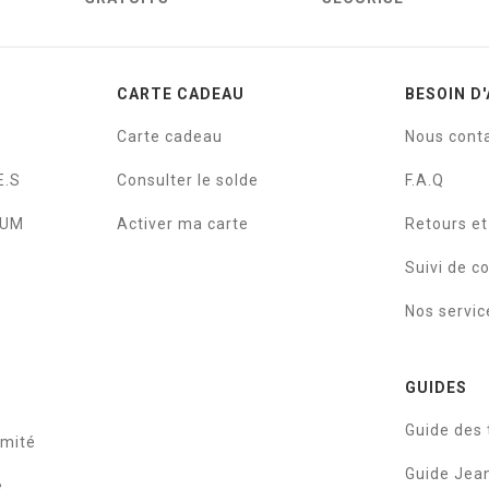
CARTE CADEAU
BESOIN D'
Carte cadeau
Nous cont
E.S
Consulter le solde
F.A.Q
IUM
Activer ma carte
Retours e
Suivi de 
Nos servic
GUIDES
Guide des t
rmité
Guide Je
e