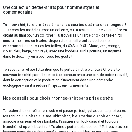
Une collection de tee-shirts pour homme stylés et
contemporains
Ton tee-shirt, tu le préfères à manches courtes ou à manches longues ?
Tu adores les modèles avec un col en V, ou tu restes sur une valeur sûre en
optant au final pour un col rond ? Tu trouveras un large choix de tee-shirts
unis, à imprimés ou brodés, disponibles en différentes couleurs et
évidemment dans toutes les tailles, du XXS au XXL. Blanc, vert, orange,
violet, bleu, beige, noir, rayé, avec une broderie sur la poitrine, un imprimé
dans le dos… il y en a pour tous les goûts !
Ton vestiaire reflète l’attention que tu portes à notre planète ? Choisis ton
nouveau tee-shirt parmi les modèles conçus avec une part de coton recyclé,
dont la conception et la production s’inscrivent dans une démarche
écologique visant à réduire l’impact environnemental.
Nos conseils pour choisir ton tee-shirt sans prise de tête
Tu recherches un vêtement sobre et passe-partout, qui accompagne toutes
tes tenues ? Le
classique tee-shirt blanc, bleu marine ou noir en coton
,
associé à un jean et des baskets, t’assurera un look casual et toujours
branché : simple is beautiful ! Tu aimes porter de la couleur ? Tu trouveras ton
bonheur parmi des coloris variés : orange, rouge, bleu, jaune, vert, rose,