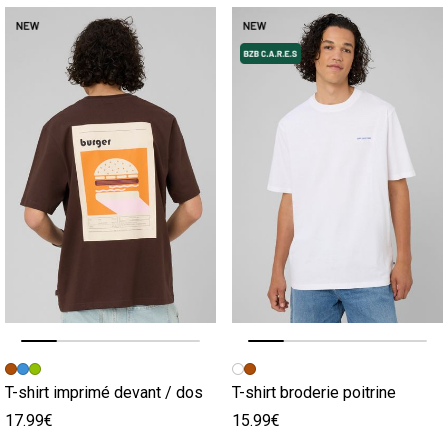
Image précédente
Image suivante
Image précédente
Image suivante
T-shirt imprimé devant / dos
T-shirt broderie poitrine
17.99€
15.99€