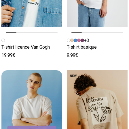
Image précédente
Image suivante
Image précédente
Image suivante
+3
T-shirt licence Van Gogh
T-shirt basique
19.99€
9.99€