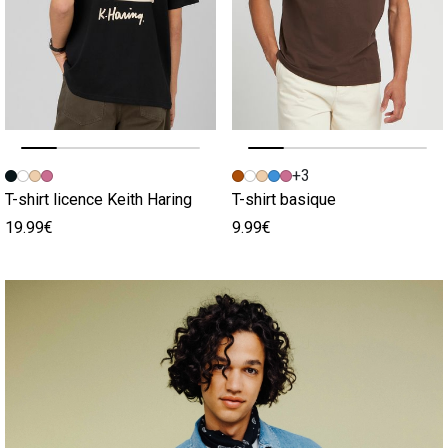
Image précédente
Image suivante
Image précédente
Image suivante
+3
T-shirt licence Keith Haring
T-shirt basique
19.99€
9.99€