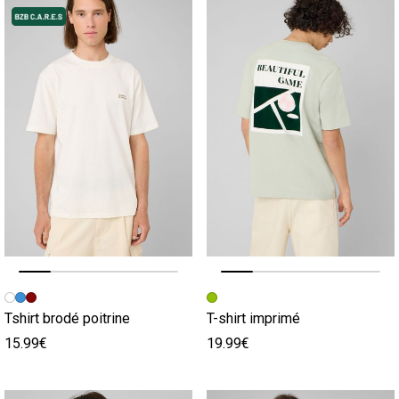
Image précédente
Image suivante
Image précédente
Image suivante
Tshirt brodé poitrine
T-shirt imprimé
15.99€
19.99€