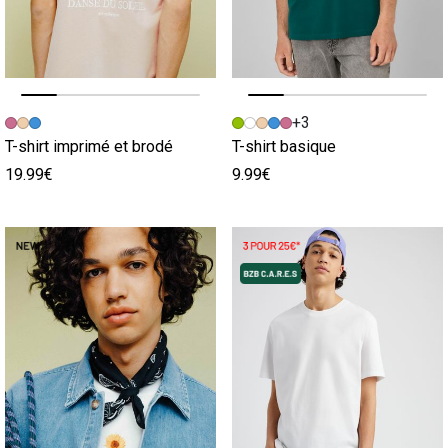
Image précédente
Image suivante
Image précédente
Image suivante
+3
T-shirt imprimé et brodé
T-shirt basique
19.99€
9.99€