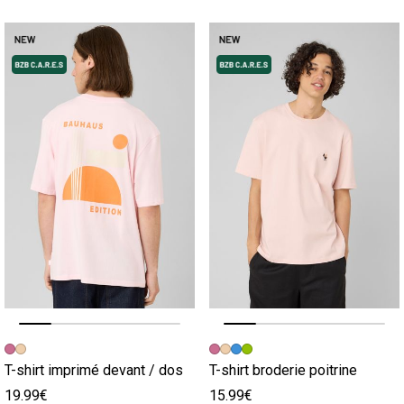
Image précédente
Image suivante
Image précédente
Image suivante
T-shirt imprimé devant / dos
T-shirt broderie poitrine
19.99€
15.99€