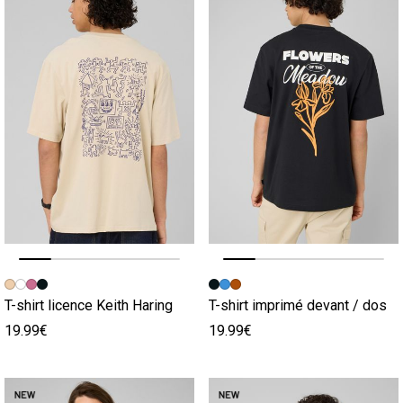
Image précédente
Image suivante
Image précédente
Image suivante
T-shirt licence Keith Haring
T-shirt imprimé devant / dos
19.99€
19.99€