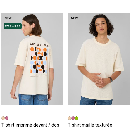
Image précédente
Image suivante
Image précédente
Image suivante
T-shirt imprimé devant / dos
T-shirt maille texturée