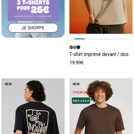
JE SHOPPE
Image précédente
Image suivante
T-shirt imprimé devant / dos
19.99€