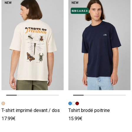
Image précédente
Image suivante
Image précédente
Image suivante
T-shirt imprimé devant / dos
Tshirt brodé poitrine
17.99€
15.99€