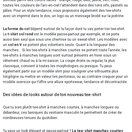
toutes les couleurs de l’arc-en-ciel t’attendent dans des tons vifs, pastels ou
pâles. Pour un style tendance, nous proposons également des tee-shirts
avec un imprimé dans le dos, un logo ou un message brodé sur la poitrine.
La forme du col
dépend surtout de la façon dont tu vas porter ton tee-shirt.
Le
t-shirt col rond
est le modèle passe-partout par exemple, et se porte
aussi bien seul que sous une chemise ou un sweat-shirt. Les modèles avec
un
col en V
se portent plus volontiers seuls. Quant à la longueur des
manches… Si les tee-shirts à manches courtes se portent toute l’année, les
tee-shirts à manches longues sont surtout présents en hiver sous un
vêtement chaud ou à la mi-saison. La coupe droite ou regular, la plus
classique, convient à toutes les morphologies ou presque. Tu peux
également partir sur un modèle slim pour souligner une silhouette plus
longiligne ou mettre en valeur tes pectoraux, ou au contraire craquer pour un
modèle oversize qui t’offre une allure sportswear, tendance et décontractée.
Des idées de looks autour de ton nouveau tee-shirt
Que tu sois plutôt tee-shirt à manches courtes, à manches longues ou
débardeur, ces basiques du vestiaire masculin te permettent de créer de
nombreuses tenues du quotidien.
Tu veux un look élégant et passe-partout ?
Le tee-shirt manches courtes