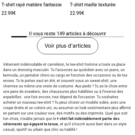
T-shirt rayé matière fantaisie
T-shirt maille texturée
22.99€
22.99€
Il vous reste
149
articles à découvrir
Voir plus d'articles
Vêtement indémodable et caméléon, le tee-shirt homme a toute sa place
dans un dressing masculin. Tu l’associes au quotidien avec un jeans, un
bermuda, un pantalon chino ou cargo en fonction des occasions ou de tes
envies. Tu le portes seul en été, et souvent sous un sweat-shirt, une
chemise ou même une veste de costume. Aux pieds ? Tu as le choix entre
une paire de sneakers, des chaussures plus habillées ou à l’inverse des
espadrilles : une fois encore, tout dépend de l’occasion. Tu souhaites
acheter un nouveau tee-shirt ? Tu peux choisir un modèle sobre, avec une
coupe droite et un coloris uni, ou assumer un look vestimentaire plus affirmé
en partant sur une couleur vive, des motifs ou des imprimés. Quel que soit
ton choix, n’oublie jamais que le
t-shirt fait indéniablement partie des
vêtements qui égayent ta tenue
, et qu’il s’inscrit aussi bien dans un style
casual, sportif ou urbain que chic ou habillé !