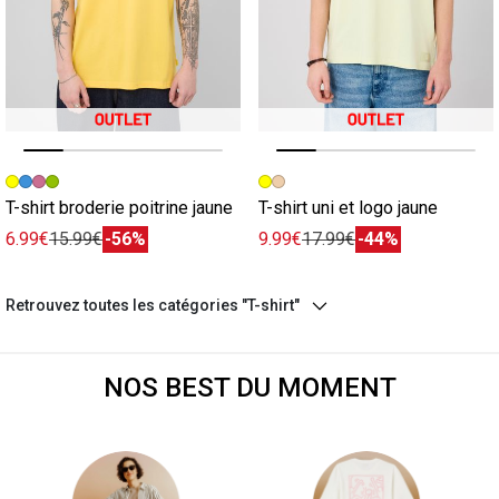
Image précédente
Image suivante
Image précédente
Image suivante
T-shirt broderie poitrine jaune
T-shirt uni et logo jaune
6.99€
15.99€
-56%
9.99€
17.99€
-44%
Retrouvez toutes les catégories "T-shirt"
NOS BEST DU MOMENT