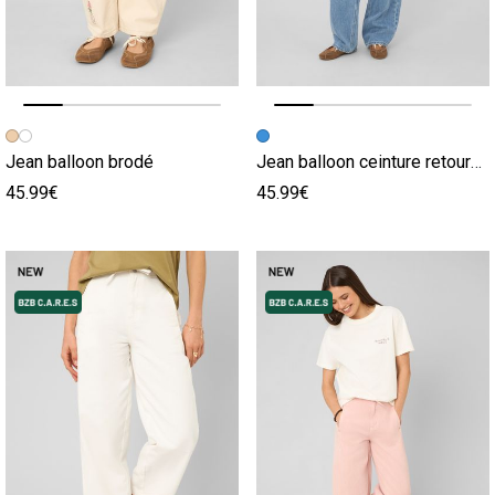
Image précédente
Image suivante
Image précédente
Image suivante
Jean balloon brodé
Jean balloon ceinture retournée
45.99€
45.99€