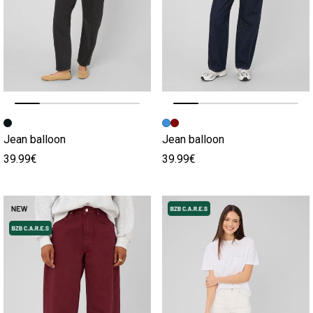
Image précédente
Image suivante
Image précédente
Image suivante
Jean balloon
Jean balloon
39.99€
39.99€