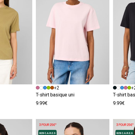
e
Image précédente
Image suivante
Image pr
Image su
+2
+
T-shirt basique uni
T-shirt ba
9.99€
9.99€