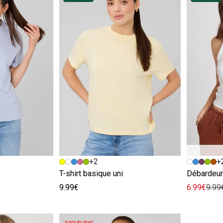
e
Image précédente
Image suivante
Image pr
Image su
+2
+
T-shirt basique uni
Débardeur
9.99€
6.99€
9.99