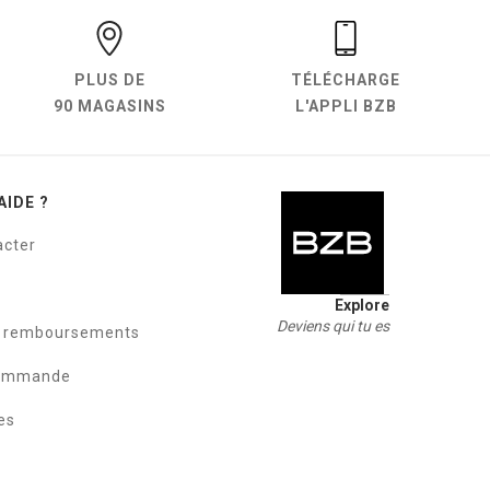
PLUS DE
TÉLÉCHARGE
90 MAGASINS
L'APPLI BZB
AIDE ?
acter
Explore
Deviens qui tu es
t remboursements
commande
es