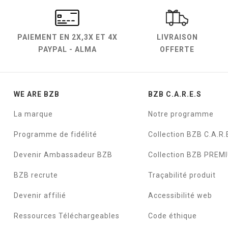
PAIEMENT EN
2X,3X ET 4X
LIVRAISON
PAYPAL - ALMA
OFFERTE
WE ARE BZB
BZB C.A.R.E.S
La marque
Notre programme
Programme de fidélité
Collection BZB C.A.R.
Devenir Ambassadeur BZB
Collection BZB PREM
BZB recrute
Traçabilité produit
Devenir affilié
Accessibilité web
Ressources Téléchargeables
Code éthique