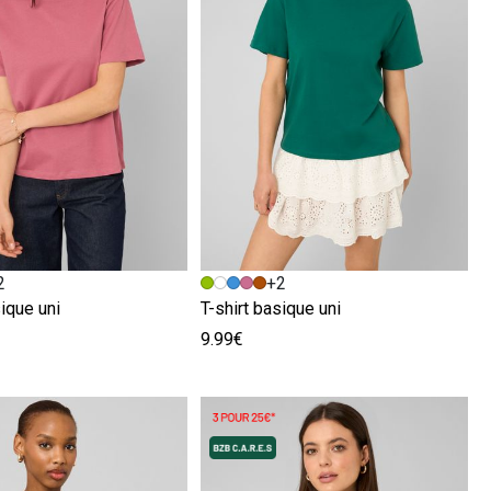
écédente
ivante
Image précédente
Image suivante
2
+2
sique uni
T-shirt basique uni
9.99€