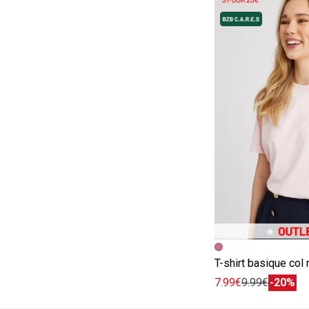
Image précédent
Image suivante
T-shirt basique col 
7.99€
9.99€
-20%