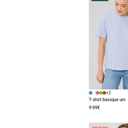
Image précédent
Image suivante
+2
T-shirt basique uni
9.99€