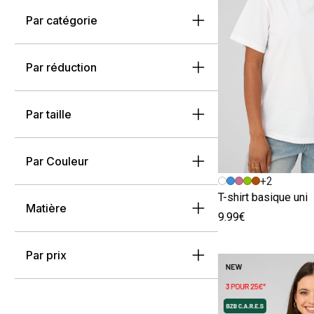
Par catégorie
Par réduction
Par taille
Par Couleur
Image précédent
Image suivante
+2
T-shirt basique uni
Matière
9.99€
Par prix