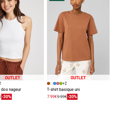
écédente
ivante
Image précédente
Image suivante
2
+2
 dos nageur
T-shirt basique uni
€
-30%
7.99€
9.99€
-20%