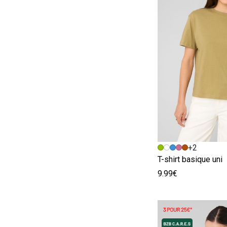
Image précédent
Image suivante
+2
T-shirt basique uni
9.99€