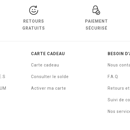
RETOURS
PAIEMENT
GRATUITS
SÉCURISÉ
CARTE CADEAU
BESOIN D'
Carte cadeau
Nous cont
E.S
Consulter le solde
F.A.Q
IUM
Activer ma carte
Retours e
Suivi de 
Nos servic