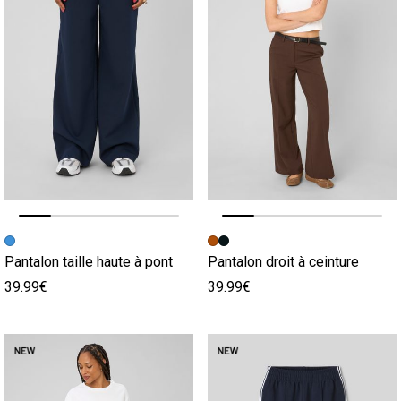
Image précédente
Image suivante
Image précédente
Image suivante
Pantalon taille haute à pont
Pantalon droit à ceinture
39.99€
39.99€