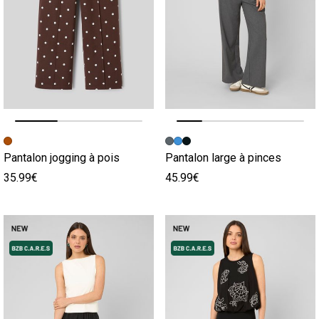
Image précédente
Image suivante
Image précédente
Image suivante
Pantalon jogging à pois
Pantalon large à pinces
35.99€
45.99€