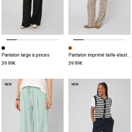
Image précédente
Image suivante
Image précédente
Image suivante
Pantalon large à pinces
Pantalon imprimé taille élastiquée
39.99€
39.99€