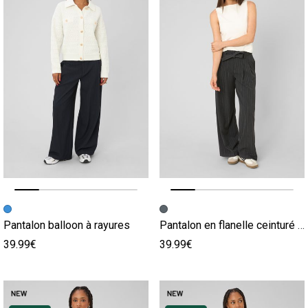
Image précédente
Image suivante
Image précédente
Image suivante
Pantalon balloon à rayures
Pantalon en flanelle ceinturé à rayures
39.99€
39.99€