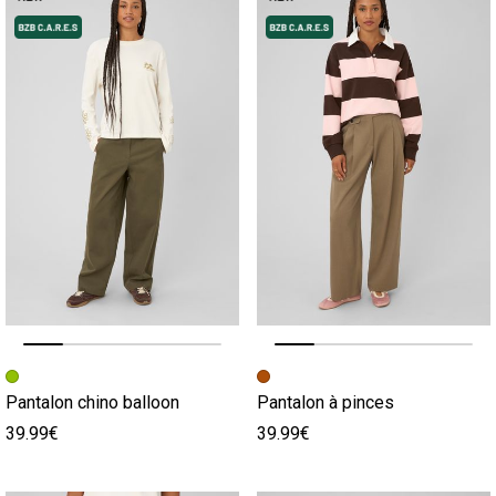
Image précédente
Image suivante
Image précédente
Image suivante
Pantalon chino balloon
Pantalon à pinces
39.99€
39.99€