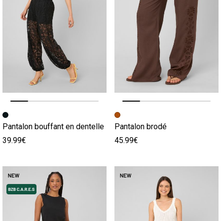
Image précédente
Image suivante
Image précédente
Image suivante
Pantalon bouffant en dentelle
Pantalon brodé
39.99€
45.99€