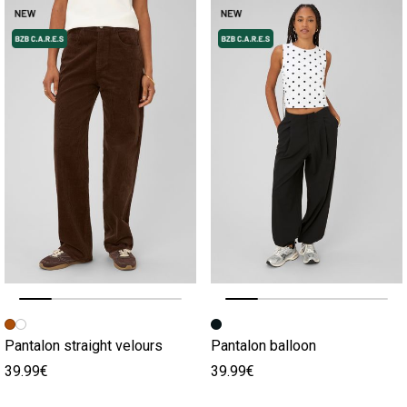
Image précédente
Image suivante
Image précédente
Image suivante
Pantalon straight velours
Pantalon balloon
39.99€
39.99€