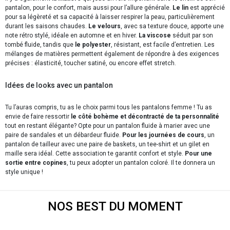
pantalon, pour le confort, mais aussi pour l’allure générale.
Le lin
est apprécié
pour sa légèreté et sa capacité à laisser respirer la peau, particulièrement
durant les saisons chaudes.
Le velours
, avec sa texture douce, apporte une
note rétro stylé, idéale en automne et en hiver.
La viscose
séduit par son
tombé fluide, tandis que
le polyester
, résistant, est facile d’entretien. Les
mélanges de matières permettent également de répondre à des exigences
précises : élasticité, toucher satiné, ou encore effet stretch.
Idées de looks avec un pantalon
Tu l’auras compris, tu as le choix parmi tous les pantalons femme ! Tu as
envie de faire ressortir
le côté bohème et décontracté de ta personnalité
tout en restant élégante? Opte pour un pantalon fluide à marier avec une
paire de sandales et un débardeur fluide.
Pour les journées de cours
, un
pantalon de tailleur avec une paire de baskets, un tee-shirt et un gilet en
maille sera idéal. Cette association te garantit confort et style.
Pour une
sortie entre copines
, tu peux adopter un pantalon coloré. Il te donnera un
style unique !
NOS BEST DU MOMENT