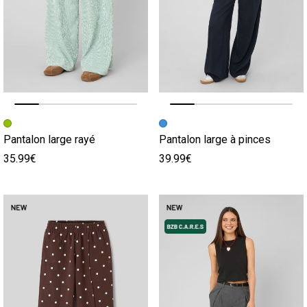
Image précédente
Image suivante
Image précédente
Image suivante
Pantalon large rayé
Pantalon large à pinces
35.99€
39.99€