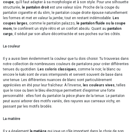
coupe
, qu’il faut adapter à sa morphologie et à son style. Pour une silhouette
structurée,
le pantalon droit
est une valeur sûre. Proche de la coupe du
pantalon cigarette et du slim, le pantalon coupe droite épouse naturellement
les formes et met en valeur la jambe, tout en restant indémodable.
Les
coupes larges
, comme le pantalon palazzo,
le pantalon fluide ou la coupe
mom
, te confèrent un style rétro et un confort absolu. Quant au
pantalon
cargo
, il séduit par son allure décontractée et ses poches sur les côtés.
La couleur
Il y a aussi bien évidemment la couleur que tu dois choisir. Tu trouveras dans
notre collection de nombreuses couleurs de pantalons pour créer différentes
tenues du quotidien.
Les coloris classiques
, comme le noir, le blanc ou
encore le kaki sont de vrais intemporels et servent souvent de base dans
une tenue. Les différentes nuances de blanc sont particulièrement
appréciées en été pour leur fraîcheur. À l’inverse,
les couleurs vives
, telles
que le rose ou bien le bleu électrique permettent d’exprimer une forte
personnalité : elles font du pantalon la pièce phare de la tenue. Le pantalon
peut aussi arborer des motifs variés, des rayures aux carreaux vichy, en
passant par les motifs brodés.
La matière
Il y a également
la matière
qui joue un rôle important dans le choix de son