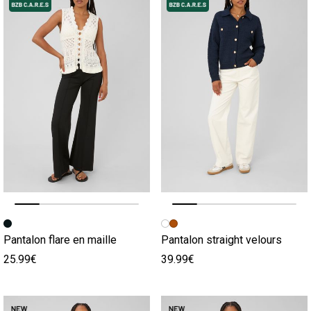
Image précédente
Image suivante
Image précédente
Image suivante
Pantalon flare en maille
Pantalon straight velours
25.99€
39.99€