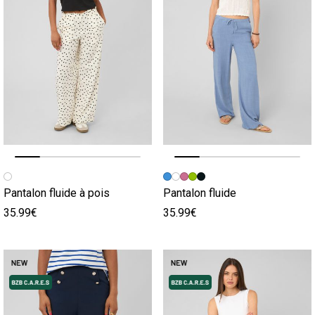
Image précédente
Image suivante
Image précédente
Image suivante
Pantalon fluide à pois
Pantalon fluide
35.99€
35.99€