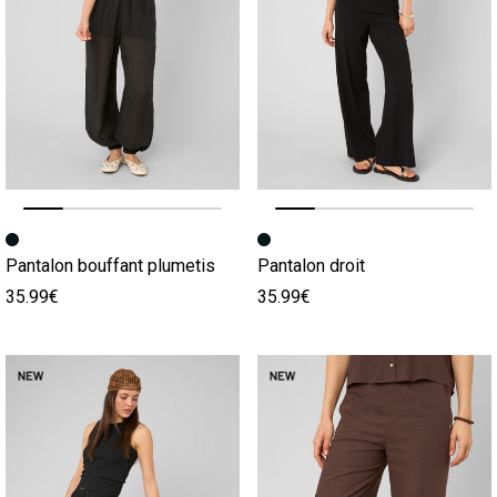
Image précédente
Image suivante
Image précédente
Image suivante
Pantalon bouffant plumetis
Pantalon droit
35.99€
35.99€