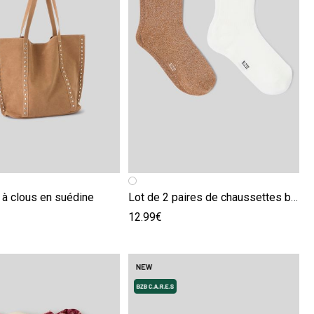
écédente
ivante
Image précédente
Image suivante
 à clous en suédine
Lot de 2 paires de chaussettes brodées
12.99€