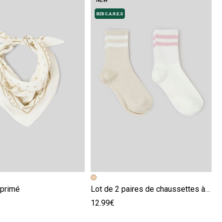
écédente
ivante
Image précédente
Image suivante
mprimé
Lot de 2 paires de chaussettes à fil métalisé
12.99€