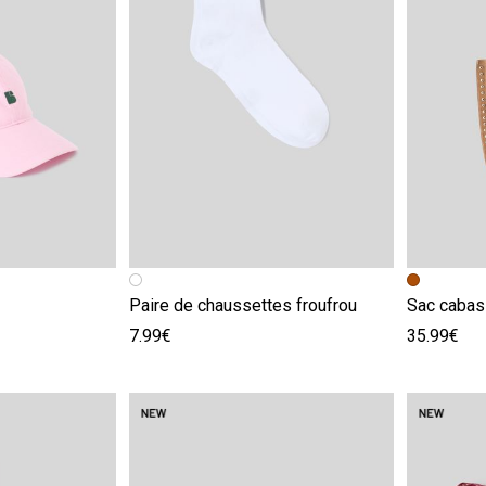
e
Image précédente
Image suivante
Image pr
Image su
Paire de chaussettes froufrou
Sac cabas
7.99€
35.99€