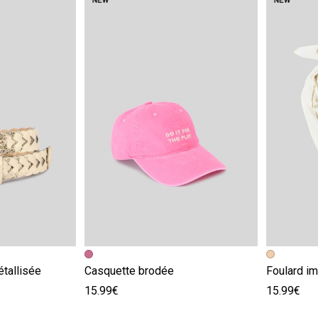
e
Image précédente
Image suivante
Image pr
Image su
étallisée
Casquette brodée
Foulard i
15.99€
15.99€