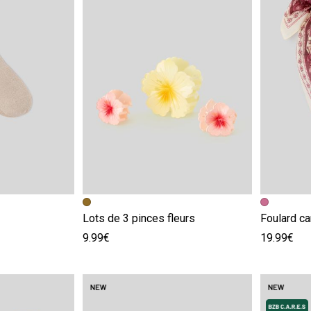
e
Image précédente
Image suivante
Image pr
Image su
Lots de 3 pinces fleurs
Foulard ca
9.99€
19.99€