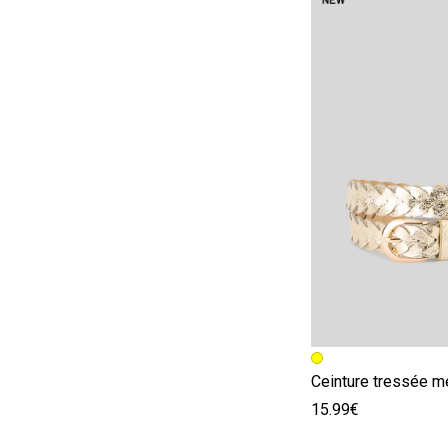
Image précédent
Image suivante
Ceinture tressée m
15.99€