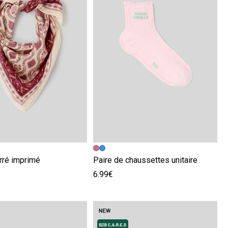
écédente
ivante
Image précédente
Image suivante
rré imprimé
Paire de chaussettes unitaire
6.99€