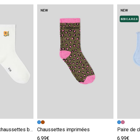
e
Image précédente
Image suivante
Image pr
Image su
Lot de 2 paires de chaussettes brodées
Chaussettes imprimées
Paire de c
6.99€
6.99€