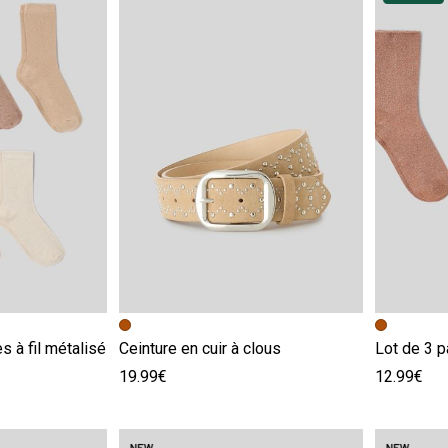
e
Image précédente
Image suivante
Image pr
Image su
s à fil métalisé
Ceinture en cuir à clous
19.99€
12.99€