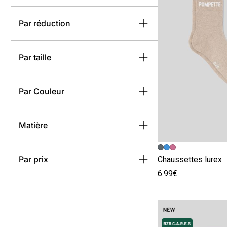
Par réduction
Par taille
Par Couleur
Matière
Image précédent
Image suivante
Par prix
Chaussettes lurex
6.99€