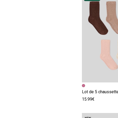
Image précédent
Image suivante
Lot de 5 chaussette
15.99€