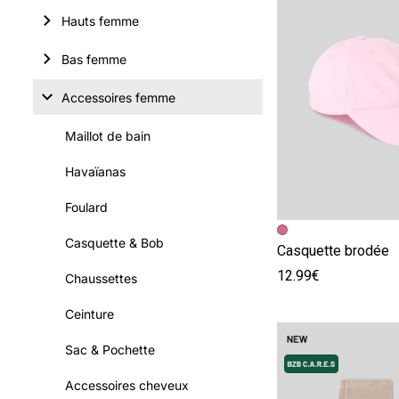
Hauts femme
Bas femme
Accessoires femme
Maillot de bain
Havaïanas
Foulard
Image précédent
Image suivante
Casquette & Bob
Casquette brodée
12.99€
Chaussettes
Ceinture
Sac & Pochette
Accessoires cheveux