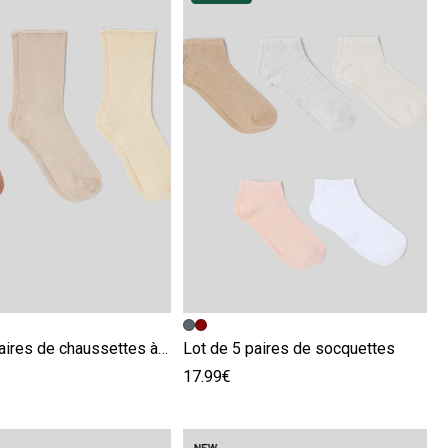
écédente
ivante
Image précédente
Image suivante
Lot de 3 paires de chaussettes à fil métalisé
Lot de 5 paires de socquettes
17.99€