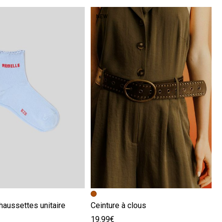
écédente
ivante
Image précédente
Image suivante
haussettes unitaire
Ceinture à clous
19.99€