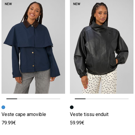
Image précédente
Image suivante
Image précédente
Image suivante
Veste cape amovible
Veste tissu enduit
79.99€
59.99€