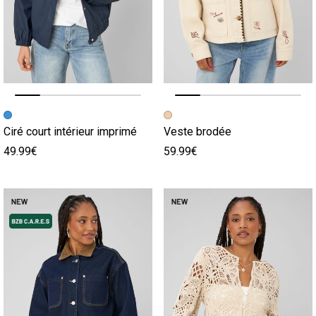
Image précédente
Image suivante
Image précédente
Image suivante
Ciré court intérieur imprimé
Veste brodée
49.99€
59.99€