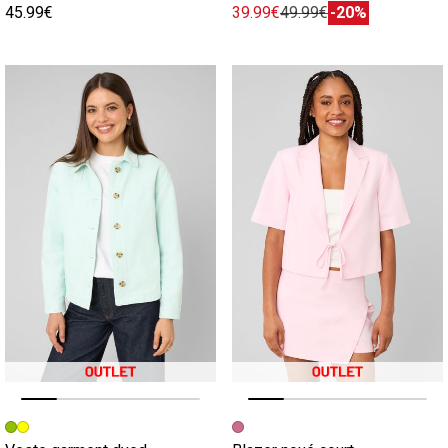
45.99€
39.99€
49.99€
-20%
Image précédente
Image suivante
Image précédente
Image suivante