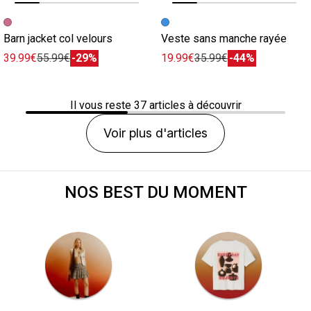
Image précédente
Image suivante
Image précédente
Image suivante
Barn jacket col velours
Veste sans manche rayée
39.99€
55.99€
-29%
19.99€
35.99€
-44%
Il vous reste
37
articles à découvrir
Voir plus d'articles
NOS BEST DU MOMENT