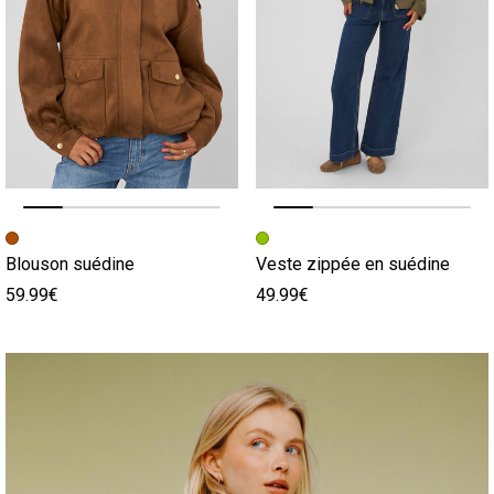
Image précédente
Image suivante
Image précédente
Image suivante
Blouson suédine
Veste zippée en suédine
59.99€
49.99€