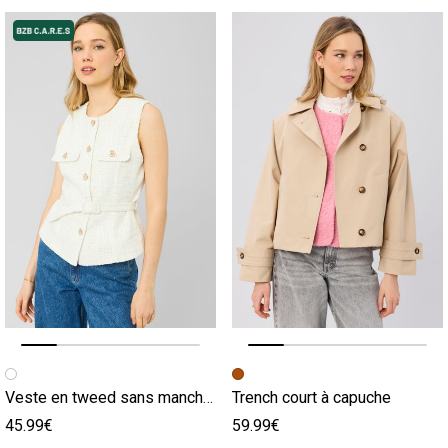
Image précédente
Image suivante
Image précédente
Image suivante
Veste en tweed sans manches
Trench court à capuche
45.99€
59.99€