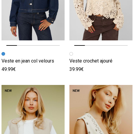
Image précédente
Image suivante
Image précédente
Image suivante
Veste en jean col velours
Veste crochet ajouré
49.99€
39.99€