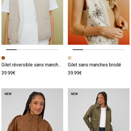
Image précédente
Image suivante
Image précédente
Image suivante
Gilet réversible sans manches sherpa
Gilet sans manches brodé
39.99€
39.99€