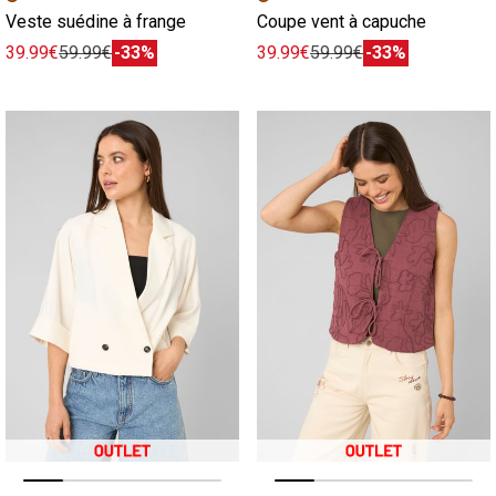
Veste suédine à frange
Coupe vent à capuche
39.99€
59.99€
-33%
39.99€
59.99€
-33%