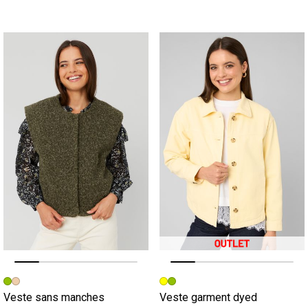
Image précédente
Image suivante
Image précédente
Image suivante
Veste sans manches
Veste garment dyed