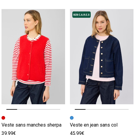
Image précédente
Image suivante
Image précédente
Image suivante
Veste sans manches sherpa
Veste en jean sans col
39.99€
45.99€