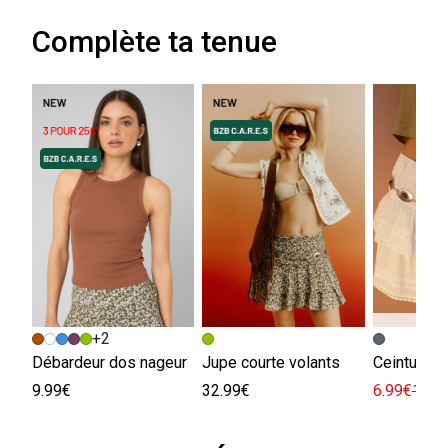
Complète ta tenue
+2
Débardeur dos nageur
Jupe courte volants
Ceinture bi
9.99€
32.99€
6.99€
12.9