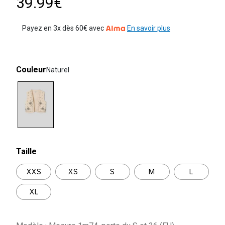
39.99€
Payez en 3x dès 60€ avec
En savoir plus
Couleur
Naturel
selected
Taille
XXS
XS
S
M
L
XL