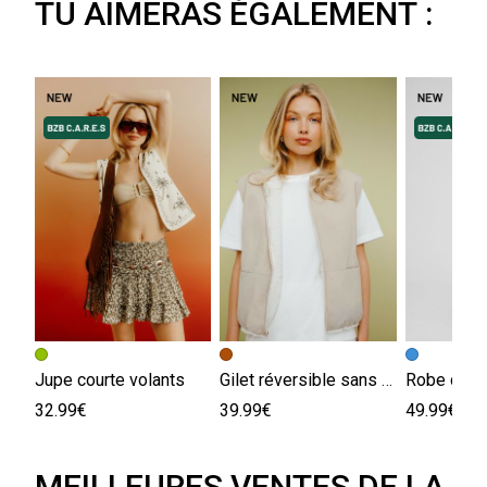
TU AIMERAS ÉGALEMENT :
Jupe courte volants
Gilet réversible sans manches sherpa
Robe deni
32.99€
39.99€
49.99€
MEILLEURES VENTES DE LA