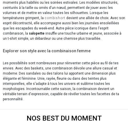
moments plus habillés ou les soirées estivales. Les modèles structurés,
ceinturés à la taille ou ornés d'un nœud, permettent de jouer avec les
volumes et de mettre en valeur toutes les silhouettes. Lorsque les
températures grimpent, la
combishort
devient une alliée de choix. Avec son
esprit décontracté, elle accompagne aussi bien les journées ensoleillées
que les escapades du week-end. Autre pièce iconique dans l'esprit
combinaison, la
salopette
insuffle une touche urbaine et jeune, associée à
un t-shirt simple, un débardeur ou une chemise plus travaillée.
Explorer son style avec la combinaison femme
Les possibilités sont nombreuses pour réinventer cette pièce au fil de tes
envies. Avec des baskets, une combinaison dévoile une allure casual et
moderne. Des sandales ou des talons lui apportent une dimension plus
élégante et féminine. Unie, rayée, fleurie ou dans des teintes plus
intemporelles, elle s'adapte à tous les univers et sublime toutes les
morphologies. Incontournable cette saison, la combinaison devient un
véritable terrain d'expression, capable de révéler toutes les facettes de ta
personnalité.
NOS BEST DU MOMENT