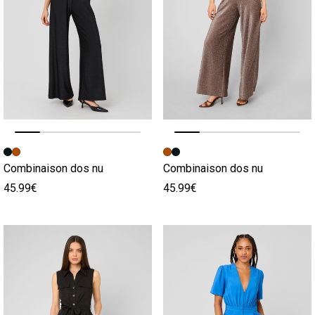
Image précédente
Image suivante
Image précédente
Image suivante
Combinaison dos nu
Combinaison dos nu
45.99€
45.99€