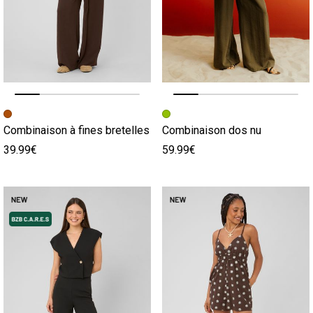
Image précédente
Image suivante
Image précédente
Image suivante
Combinaison à fines bretelles
Combinaison dos nu
39.99€
59.99€