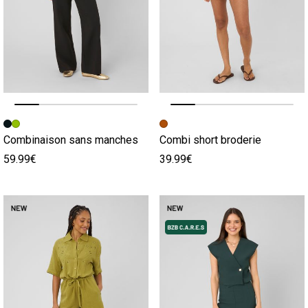
Image précédente
Image suivante
Image précédente
Image suivante
Combinaison sans manches
Combi short broderie
59.99€
39.99€