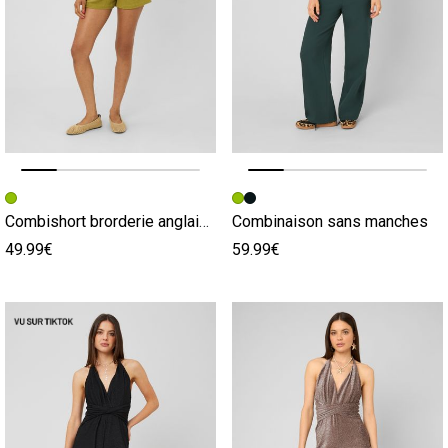
Image précédente
Image suivante
Image précédente
Image suivante
Combishort brorderie anglaise
Combinaison sans manches
49.99€
59.99€