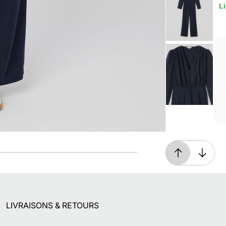
Li
Livraison offerte*
En magasin, ou dès 49€ d'achats à domicile
ou en point relais
LIVRAISONS & RETOURS