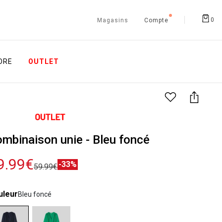
0
Magasins
Compte
ORE
OUTLET
mbinaison unie - Bleu foncé
9.99€
-33%
59.99€
uleur
Bleu foncé