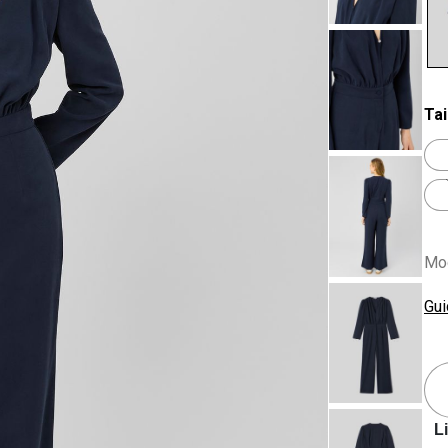
se
Tai
Mod
Gui
L