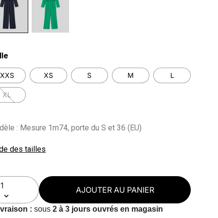
lected
lle
XXS
XS
S
M
L
XL
èle : Mesure 1m74, porte du S et 36 (EU)
de des tailles
AJOUTER AU PANIER
ivraison :
sous
2 à 3 jours ouvrés en magasin