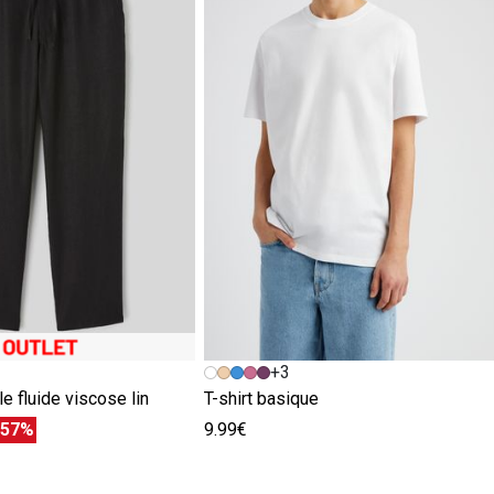
+3
le fluide viscose lin
T-shirt basique
-57%
9.99€