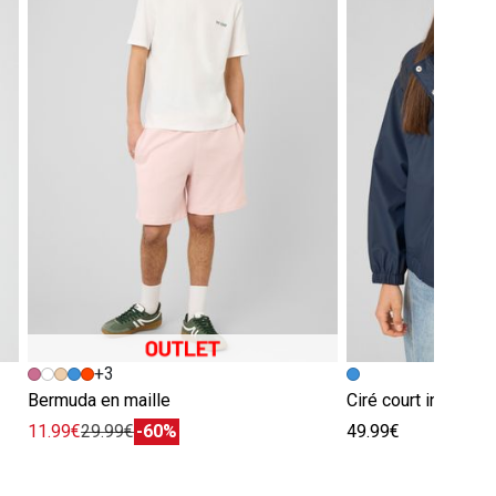
+3
Bermuda en maille
Ciré court intérieu
11.99€
29.99€
-60%
49.99€