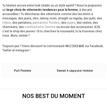
Tu hésites encore entre look citadin ou un style sportif ? Nous te proposons
un
large choix de vêtements tendances pour la femme
, à des prix
accessibles ! Tu dénicheras des vêtements comme des tee-shirts à
messages, des jeans, slim, skinny, mom, straight ou regular, des pulls, des
robes
, des pantalons,
pantalons fluides
, des
jupes
, des vestes, des
chemisiers, des
combishorts femme
ou encore des accessoires. BZB
c'est le shop des jeunes ! Si tu cherches la nouveauté, tu la trouveras chez
nous. Alors, tentée ?
Toujours pas ? Viens découvrir la communauté #BIZZBEE&ME sur Facebook,
Twitter et Instagram !
Pull Femme
Sweat à capuche femme
NOS BEST DU MOMENT