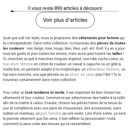
Il vous reste
890
articles à découvrir
Voir plus d'articles
Quel que soit ton style, nous te proposons des
vêtements pour femme
qui
te correspondront. Dans notre collection, tu trouveras des
pièces de toutes
les couleurs
: noir, beige, rose, rouge, bleu, lilas, vert, etc. Bref, il y en a pour
tous les goûts et pour toutes les envies, mais aussi pour toutes les
tailles
!
Tu cherches un pull à manches longues imprimé, une robe cache-coeur, un
tee-shirt femme
en coton de couleur, un sweat à capuche ou un gilet à
maille fine, un pantalon adapté à ta morphologie, un
débardeur femme
, un
top sans manche, une jupe plissée ou un
short en jean
pour l'été ? Tu le
trouveras certainement dans notre collection.
Pour créer un
look tendance et mode
, il est important de bien choisir tes
vêtements et leur couleur. Commence par sélectionner des habits à ta taille
afin de te mettre à valeur. Ensuite, choisis les pièces fortes de ta tenue du
jour et complète-la avec une paire de chaussures, des accessoires, sans
oublier un manteau, un
pull femme
ou une veste. Lors d’une sortie, ça sera
le premier vêtement que l’on verra, il doit refléter ta personnalité ! Voilà
comment tu peux créer des tenues qui te ressemblent.