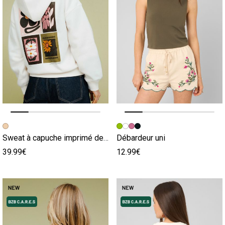
Image précédente
Image suivante
Image précédente
Image suivante
Sweat à capuche imprimé devant / dos
Débardeur uni
39.99€
12.99€