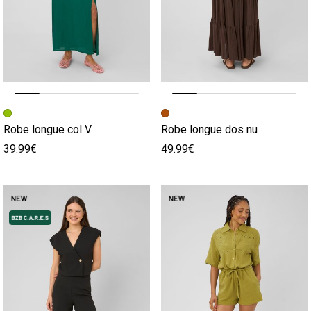
Image précédente
Image suivante
Image précédente
Image suivante
Robe longue col V
Robe longue dos nu
39.99€
49.99€