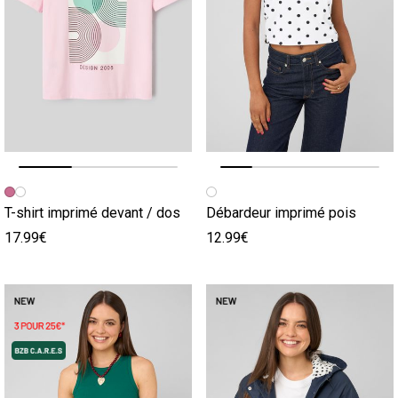
Image précédente
Image suivante
Image précédente
Image suivante
T-shirt imprimé devant / dos
Débardeur imprimé pois
17.99€
12.99€