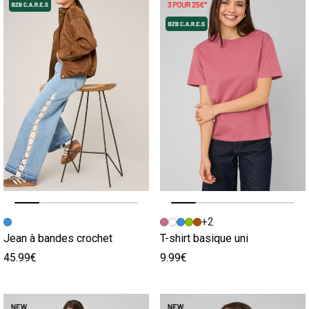
Image précédente
Image suivante
Image précédente
Image suivante
+2
Jean à bandes crochet
T-shirt basique uni
45.99€
9.99€