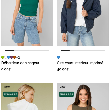
Image précédente
Image suivante
Image précédente
Image suivante
+2
Débardeur dos nageur
Ciré court intérieur imprimé
9.99€
49.99€