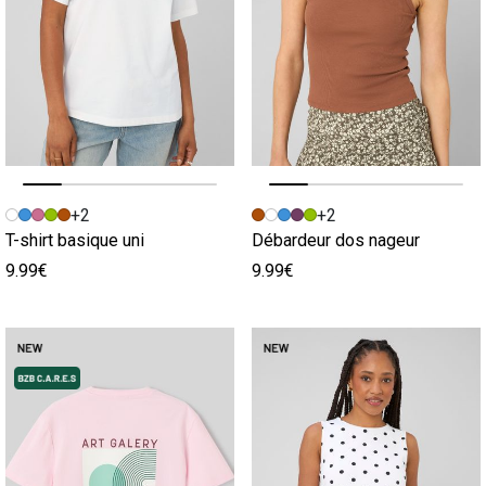
Image précédente
Image suivante
Image précédente
Image suivante
+2
+2
T-shirt basique uni
Débardeur dos nageur
9.99€
9.99€