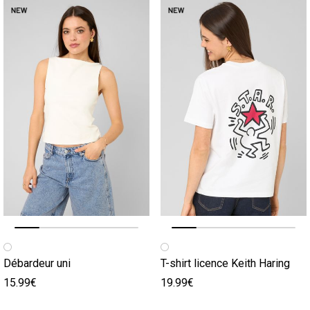
Image précédente
Image suivante
Image précédente
Image suivante
Débardeur uni
T-shirt licence Keith Haring
15.99€
19.99€