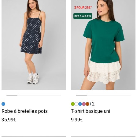
Image précédente
Image suivante
Image précédente
Image suivante
+2
Robe à bretelles pois
T-shirt basique uni
35.99€
9.99€