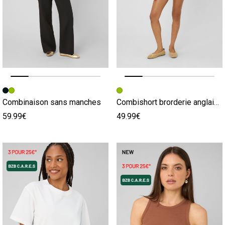
Image précédente
Image suivante
Image précédente
Image suivante
Combinaison sans manches
Combishort brorderie anglaise
59.99€
49.99€