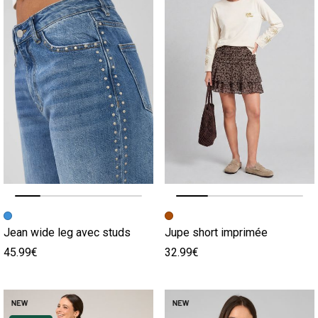
Image précédente
Image suivante
Image précédente
Image suivante
Jean wide leg avec studs
Jupe short imprimée
45.99€
32.99€