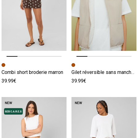
Image précédente
Image suivante
Image précédente
Image suivante
Combi short broderie marron
Gilet réversible sans manches sherpa marron
39.99€
39.99€