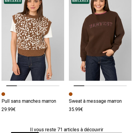
Image précédente
Image suivante
Image précédente
Image suivante
Pull sans manches marron
Sweat à message marron
29.99€
35.99€
Il vous reste
71
articles à découvrir