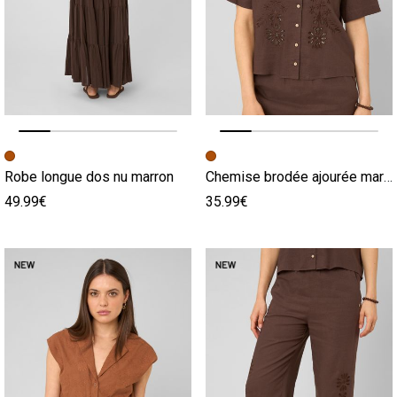
Image précédente
Image suivante
Image précédente
Image suivante
Robe longue dos nu marron
Chemise brodée ajourée marron
49.99€
35.99€