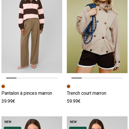
Image précédente
Image suivante
Image précédente
Image suivante
Pantalon à pinces marron
Trench court marron
39.99€
59.99€