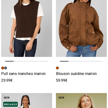
Image précédente
Image suivante
Image précédente
Image suivante
Pull sans manches marron
Blouson suédine marron
29.99€
59.99€