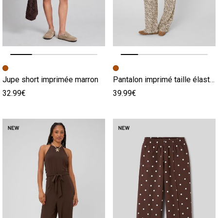
Image précédente
Image suivante
Image précédente
Image suivante
Jupe short imprimée marron
Pantalon imprimé taille élastiquée marron
32.99€
39.99€