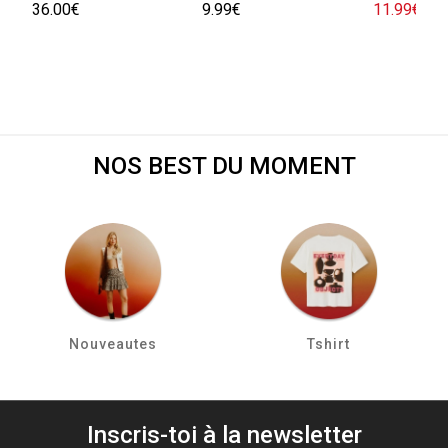
36.00€
9.99€
11.99€
29.
NOS BEST DU MOMENT
Nouveautes
Tshirt
Inscris-toi à la newsletter