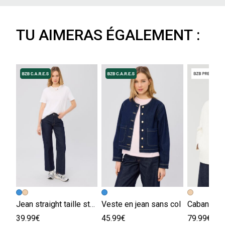
TU AIMERAS ÉGALEMENT :
Jean straight taille standard
Veste en jean sans col
Caban en l
39.99€
45.99€
79.99€