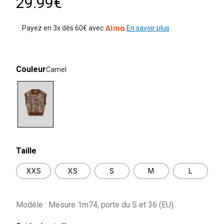
29.99€
Payez en 3x dès 60€ avec
En savoir plus
Couleur
Camel
selected
Taille
XXS
XS
S
M
L
Modèle : Mesure 1m74, porte du S et 36 (EU)