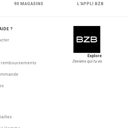
90 MAGASINS
L'APPLI BZB
AIDE ?
acter
Explore
Deviens qui tu es
t remboursements
commande
es
ailles