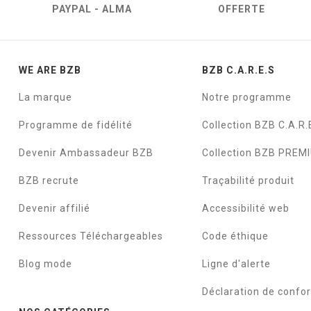
PAYPAL - ALMA
OFFERTE
WE ARE BZB
BZB C.A.R.E.S
La marque
Notre programme
Programme de fidélité
Collection BZB C.A.R.
Devenir Ambassadeur BZB
Collection BZB PREM
BZB recrute
Traçabilité produit
Devenir affilié
Accessibilité web
Ressources Téléchargeables
Code éthique
Blog mode
Ligne d'alerte
Déclaration de confo