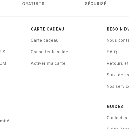
GRATUITS
SÉCURISÉ
CARTE CADEAU
BESOIN D'
Carte cadeau
Nous cont
E.S
Consulter le solde
F.A.Q
IUM
Activer ma carte
Retours e
Suivi de 
Nos servic
GUIDES
Guide des t
rmité