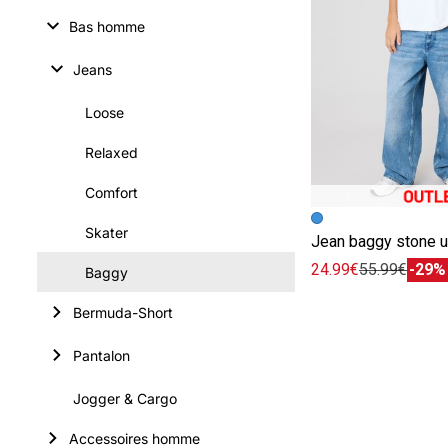
Bas homme
Jeans
Loose
Relaxed
Comfort
Image précédent
Image suivante
Skater
Jean baggy stone 
24.99€
55.99€
-29%
Baggy
Bermuda-Short
Pantalon
Jogger & Cargo
Accessoires homme