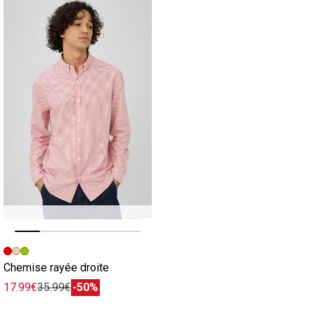
Image précédente
Image suivante
Chemise rayée droite
17.99€
35.99€
-50%