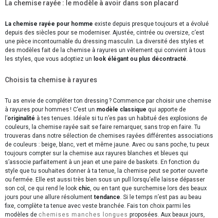
La chemise rayée : le modèle à avoir dans son placard
La chemise rayée pour homme
existe depuis presque toujours et a évolué
depuis des siècles pour se moderniser. Ajustée, cintrée ou oversize, c’est
une pièce incontournable du dressing masculin. La diversité des styles et
des modèles fait de la chemise à rayures un vêtement qui convient à tous
les styles, que vous adoptiez un
look élégant ou plus décontracté
.
Choisis ta chemise à rayures
Tu as envie de compléter ton dressing ? Commence par choisir une chemise
à rayures pour hommes ! C’est un
modèle classique
qui apporte de
l’
originalité
à tes tenues. Idéale si tu n’es pas un habitué des explosions de
couleurs, la chemise rayée sait se faire remarquer, sans trop en faire. Tu
trouveras dans notre sélection de chemises rayées différentes associations
de couleurs : beige, blanc, vert et même jaune. Avec ou sans poche, tu peux
toujours compter sur la chemise aux rayures blanches et bleues qui
s’associe parfaitement à un jean et une paire de baskets. En fonction du
style que tu souhaites donner à ta tenue, la chemise peut se porter ouverte
ou fermée. Elle est aussi très bien sous un pull lorsqu’elle laisse dépasser
son col, ce qui rend le look
chic
, ou en tant que surchemise lors des beaux
jours pour une allure résolument
tendance
. Si le temps n’est pas au beau
fixe, complète ta tenue avec veste branchée. Fais ton choix parmi les
modèles de
chemises manches longues
proposées. Aux beaux jours,