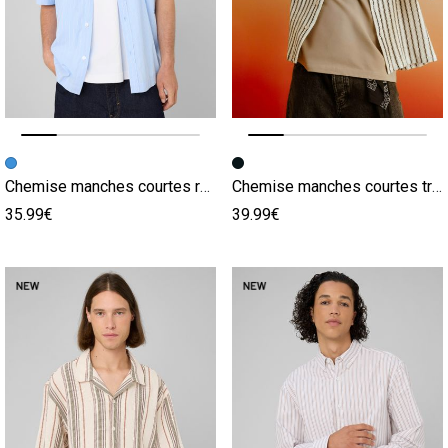
Image précédente
Image suivante
Image précédente
Image suivante
Chemise manches courtes rayées
Chemise manches courtes tricot
35.99€
39.99€