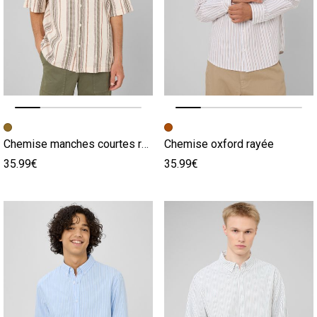
Image précédente
Image suivante
Image précédente
Image suivante
Chemise manches courtes rayée
Chemise oxford rayée
35.99€
35.99€