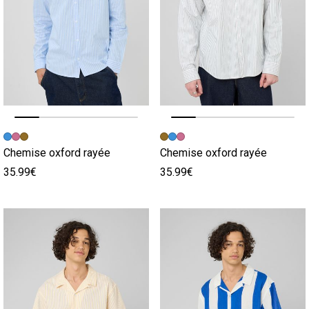
Image précédente
Image suivante
Image précédente
Image suivante
Chemise oxford rayée
Chemise oxford rayée
35.99€
35.99€