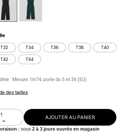
lected
lle
T32
T34
T36
T38
T40
T42
T44
èle : Mesure 1m74, porte du S et 36 (EU)
de des tailles
AJOUTER AU PANIER
ivraison :
sous
2 à 3 jours ouvrés en magasin