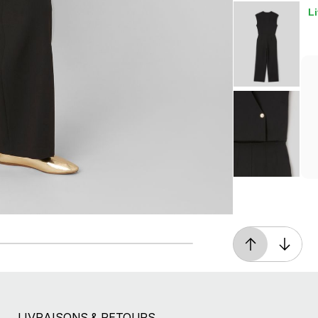
Li
Livraison offerte*
En magasin, ou dès 49€ d'achats à domicile
ou en point relais
LIVRAISONS & RETOURS