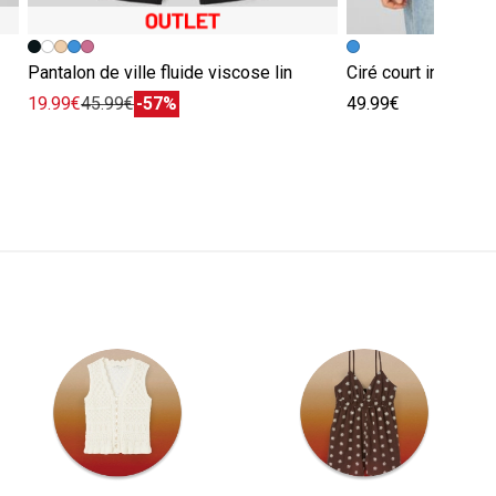
Pantalon de ville fluide viscose lin
Ciré court intérieu
19.99€
45.99€
-57%
49.99€