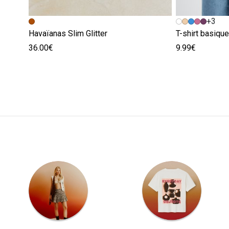
+3
Havaïanas Slim Glitter
T-shirt basiqu
36.00€
9.99€