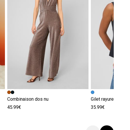
Combinaison dos nu
Gilet rayures sans
45.99€
35.99€