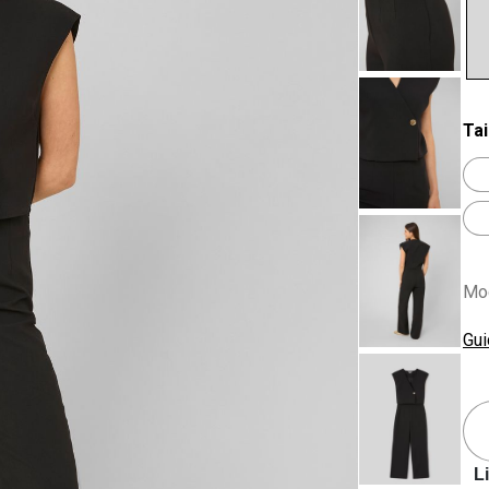
se
Tai
Mod
Gui
L