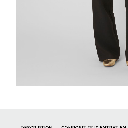
Retours gratuits
Pendant 90 jours
DESCRIPTION
COMPOSITION & ENTRETIEN