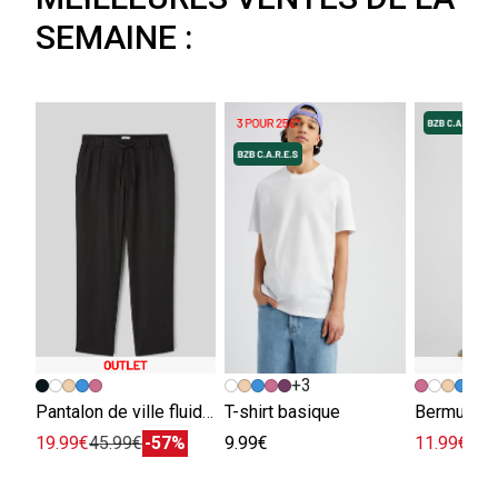
SEMAINE :
+3
+
Pantalon de ville fluide viscose lin
T-shirt basique
Bermuda e
19.99€
45.99€
-57%
9.99€
11.99€
29.