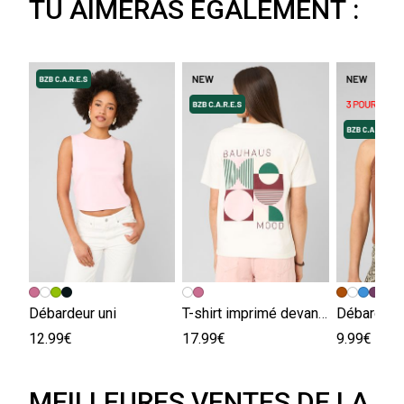
TU AIMERAS ÉGALEMENT :
+
Débardeur uni
T-shirt imprimé devant / dos
Débardeur
12.99€
17.99€
9.99€
MEILLEURES VENTES DE LA