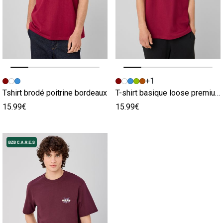
Image précédente
Image suivante
Image précédente
Image suivante
+1
Tshirt brodé poitrine bordeaux
T-shirt basique loose premium bordeaux
15.99€
15.99€