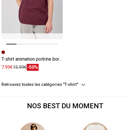
Image précédente
Image suivante
T-shirt animation poitrine bordeaux
7.99€
15.99€
-50%
Retrouvez toutes les catégories "T-shirt"
NOS BEST DU MOMENT