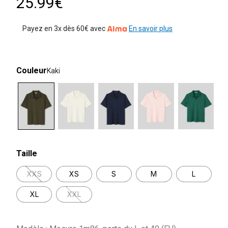
25.99€
Payez en 3x dès 60€ avec
En savoir plus
Couleur
Kaki
selected
Taille
XXS
XS
S
M
L
XL
XXL