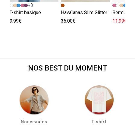
+3
+
T-shirt basique
Havaïanas Slim Glitter
Bermuda e
9.99€
36.00€
11.99€
29.
NOS BEST DU MOMENT
Nouveautes
T-shirt