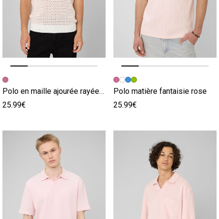
Image précédente
Image suivante
Image précédente
Image suivante
Polo en maille ajourée rayée rose
Polo matière fantaisie rose
25.99€
25.99€