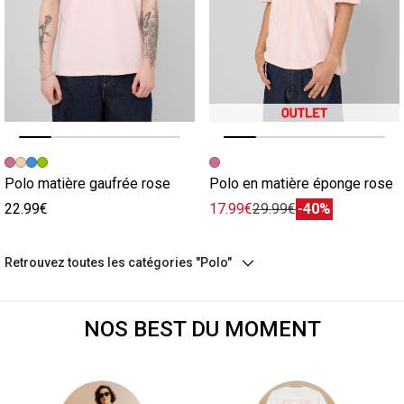
Image précédente
Image suivante
Image précédente
Image suivante
Polo matière gaufrée rose
Polo en matière éponge rose
22.99€
17.99€
29.99€
-40%
Retrouvez toutes les catégories "Polo"
NOS BEST DU MOMENT