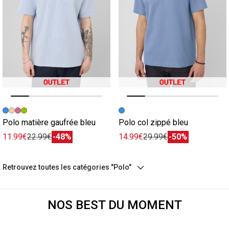
Image précédente
Image suivante
Image précédente
Image suivante
Polo matière gaufrée bleu
Polo col zippé bleu
11.99€
22.99€
-48%
14.99€
29.99€
-50%
Retrouvez toutes les catégories "Polo"
NOS BEST DU MOMENT