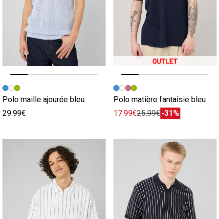
Image précédente
Image suivante
Image précédente
Image suivante
Polo maille ajourée bleu
Polo matière fantaisie bleu
29.99€
17.99€
25.99€
-31%