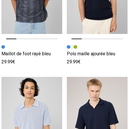
Image précédente
Image suivante
Image précédente
Image suivante
Maillot de foot rayé bleu
Polo maille ajourée bleu
29.99€
29.99€