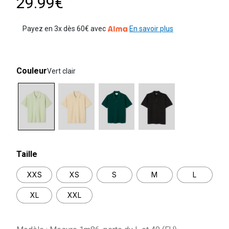
29.99€
Payez en 3x dès 60€ avec
En savoir plus
Couleur
Vert clair
selected
Taille
XXS
XS
S
M
L
XL
XXL