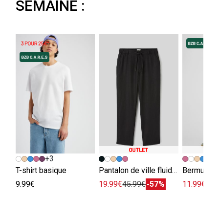
SEMAINE :
+3
+
T-shirt basique
Pantalon de ville fluide viscose lin
Bermuda e
9.99€
19.99€
45.99€
-57%
11.99€
29.