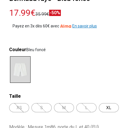
17.99€
-50%
35.99€
Payez en 3x dès 60€ avec
En savoir plus
Couleur
Bleu foncé
selected
Taille
XS
S
M
L
XL
Modèle : Mesure 1m86, porte du L et 40 (EU)