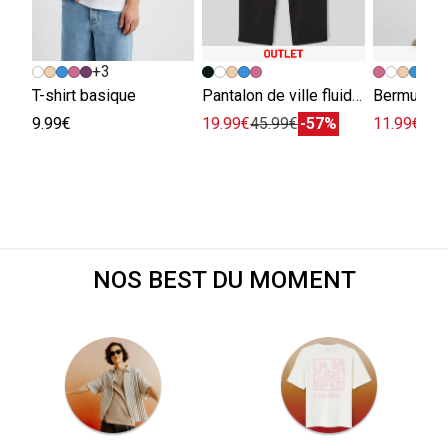
+3
+
T-shirt basique
Pantalon de ville fluide viscose lin
Bermuda e
9.99€
19.99€
45.99€
-57%
11.99€
29.
NOS BEST DU MOMENT