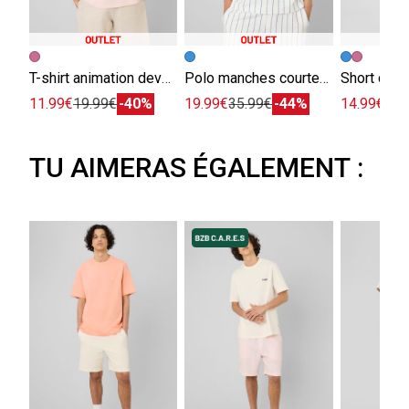
T-shirt animation devant/dos
Polo manches courtes rayée
Short de ba
11.99€
19.99€
-40%
19.99€
35.99€
-44%
14.99€
19.
TU AIMERAS ÉGALEMENT :