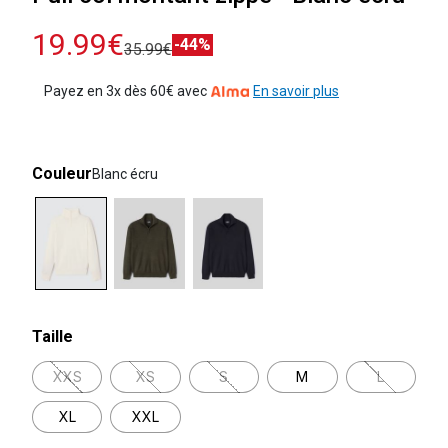
19.99€
-44%
35.99€
Payez en 3x dès 60€ avec
En savoir plus
Couleur
Blanc écru
selected
Taille
XXS
XS
S
M
L
XL
XXL