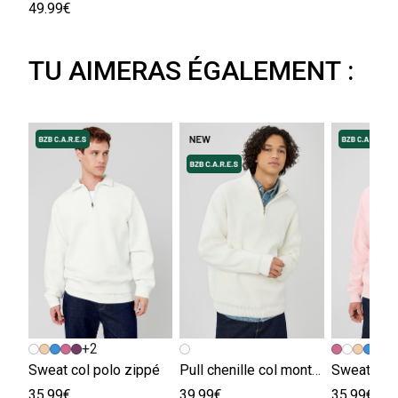
49.99€
TU AIMERAS ÉGALEMENT :
+2
+
Sweat col polo zippé
Pull chenille col montant
Sweat col 
35.99€
39.99€
35.99€