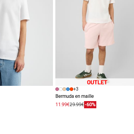
+3
e
Bermuda en maille
11.99€
29.99€
-60%