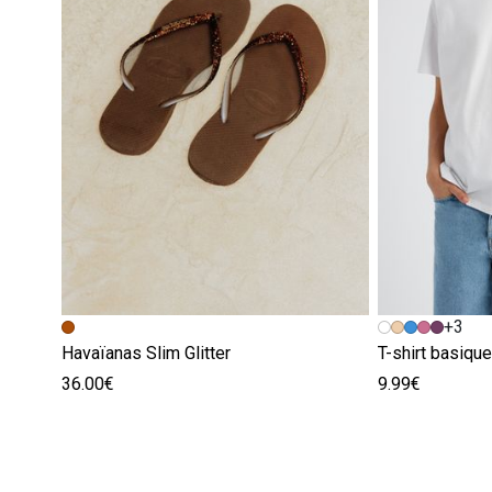
+3
Havaïanas Slim Glitter
T-shirt basiqu
36.00€
9.99€