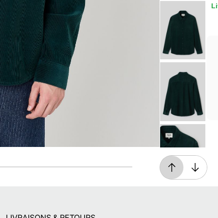
Li
Livraison offerte*
En magasin, ou dès 49€ d'achats à domicile
ou en point relais
LIVRAISONS & RETOURS