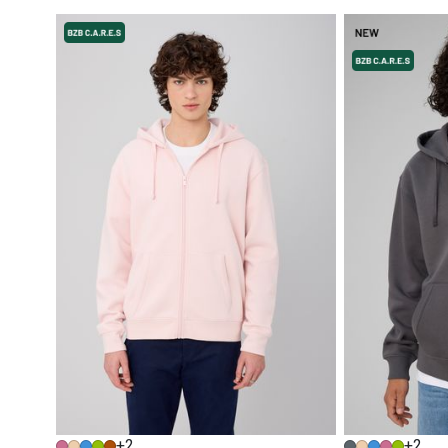
+2
+2