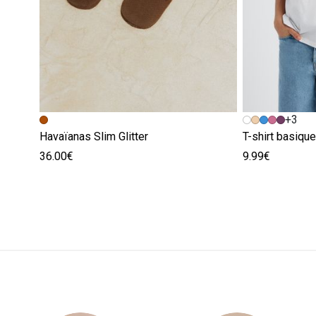
+3
Havaïanas Slim Glitter
T-shirt basiqu
36.00€
9.99€