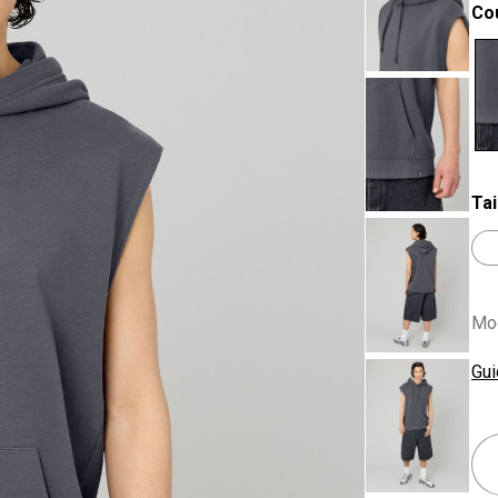
Co
se
Tai
Mod
Gui