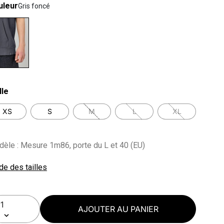
uleur
Gris foncé
lected
lle
XS
S
M
L
XL
èle : Mesure 1m86, porte du L et 40 (EU)
de des tailles
AJOUTER AU PANIER