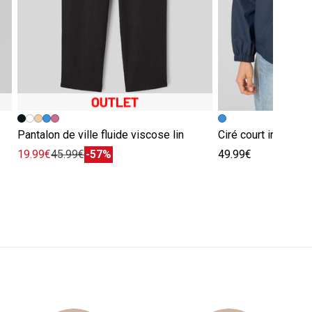
Pantalon de ville fluide viscose lin
Ciré court intérieu
19.99€
45.99€
-57%
49.99€