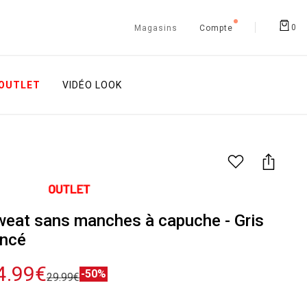
0
Magasins
Compte
OUTLET
VIDÉO LOOK
eat sans manches à capuche - Gris
oncé
4.99€
-50%
29.99€