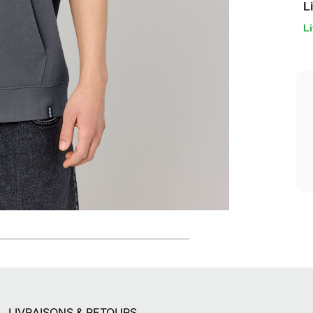
L
Li
Livraison offerte*
En magasin, ou dès 49€ d'achats à domicile
ou en point relais
LIVRAISONS & RETOURS