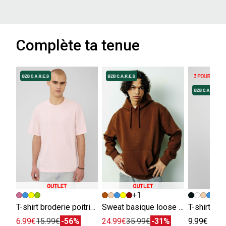
Complète ta tenue
+1
+
T-shirt broderie poitrine
Sweat basique loose fit
T-shirt ba
6.99€
15.99€
-56%
24.99€
35.99€
-31%
9.99€