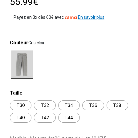
55.99€
Payez en 3x dès 60€ avec
En savoir plus
Couleur
Gris clair
selected
Taille
T30
T32
T34
T36
T38
T40
T42
T44