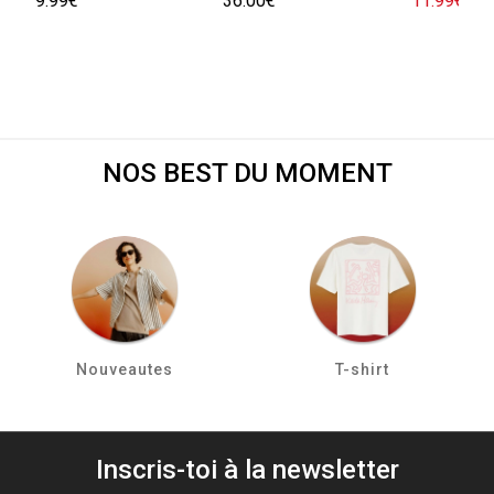
9.99€
36.00€
11.99€
29.
NOS BEST DU MOMENT
Nouveautes
T-shirt
Inscris-toi à la newsletter