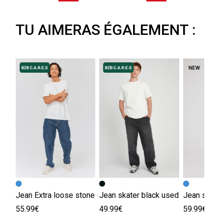
TU AIMERAS ÉGALEMENT :
Jean Extra loose stone
Jean skater black used
Jean skate
55.99€
49.99€
59.99€