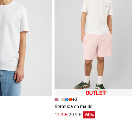
+3
e
Bermuda en maille
11.99€
29.99€
-60%