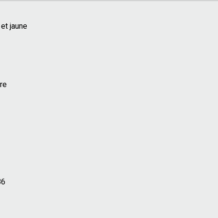
et jaune
re
86