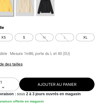
lected
lle
XS
S
M
L
XL
èle : Mesure 1m86, porte du L et 40 (EU)
de des tailles
AJOUTER AU PANIER
ivraison :
sous
2 à 3 jours ouvrés en magasin
vraison offerte en magasin