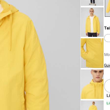
se
Tai
Mod
Gui
L
Li