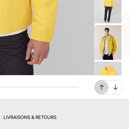
Livraison offerte*
En magasin, ou dès 49€ d'achats à domicile
ou en point relais
LIVRAISONS & RETOURS