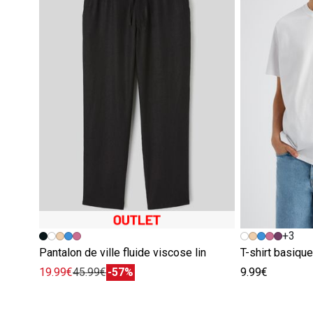
+3
Pantalon de ville fluide viscose lin
T-shirt basiqu
19.99€
45.99€
-57%
9.99€