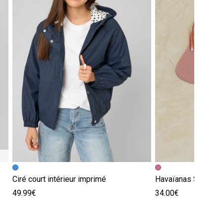
Ciré court intérieur imprimé
Havaïanas Slim Sq
49.99€
34.00€