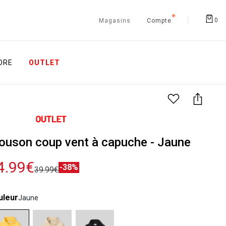
0
Magasins
Compte
ORE
OUTLET
ouson coup vent à capuche - Jaune
4.99€
-38%
39.99€
uleur
Jaune