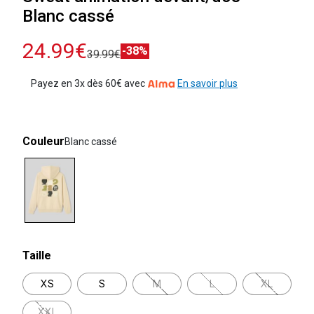
Blanc cassé
24.99€
-38%
39.99€
Payez en 3x dès 60€ avec
En savoir plus
Couleur
Blanc cassé
selected
Taille
XS
S
M
L
XL
XXL