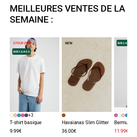
MEILLEURES VENTES DE LA
SEMAINE :
+3
+
T-shirt basique
Havaïanas Slim Glitter
Bermuda e
9.99€
36.00€
11.99€
29.