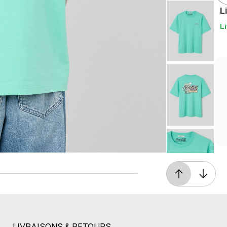
L
Li
Livraison offerte*
En magasin, ou dès 49€ d'achats à domicile
ou en point relais
LIVRAISONS & RETOURS