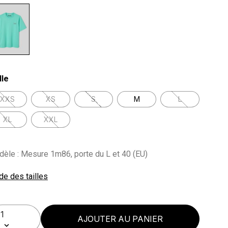
lected
lle
XXS
XS
S
M
L
XL
XXL
èle : Mesure 1m86, porte du L et 40 (EU)
de des tailles
AJOUTER AU PANIER