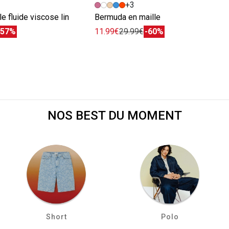
+3
le fluide viscose lin
Bermuda en maille
-57%
11.99€
29.99€
-60%
NOS BEST DU MOMENT
Short
Polo