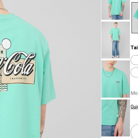
se
Tai
Mod
Gui