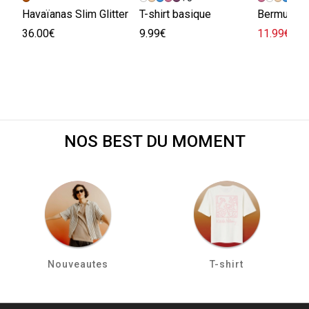
Havaïanas Slim Glitter
T-shirt basique
Bermuda e
36.00€
9.99€
11.99€
29.
NOS BEST DU MOMENT
Nouveautes
T-shirt