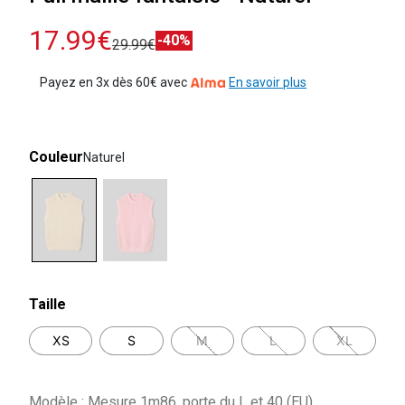
17.99€
-40%
29.99€
Payez en 3x dès 60€ avec
En savoir plus
Couleur
Naturel
selected
Taille
XS
S
M
L
XL
Modèle : Mesure 1m86, porte du L et 40 (EU)