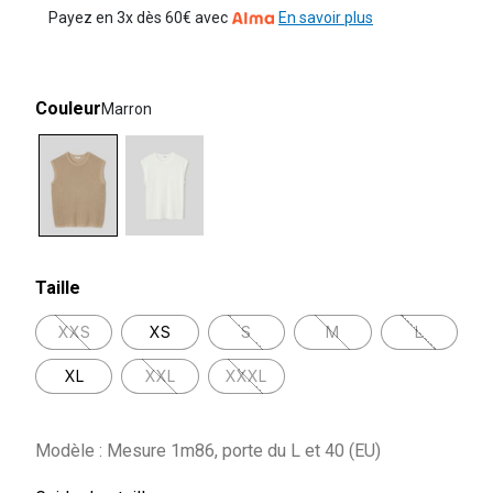
Payez en 3x dès 60€ avec
En savoir plus
Couleur
Marron
selected
Taille
XXS
XS
S
M
L
XL
XXL
XXXL
Modèle : Mesure 1m86, porte du L et 40 (EU)