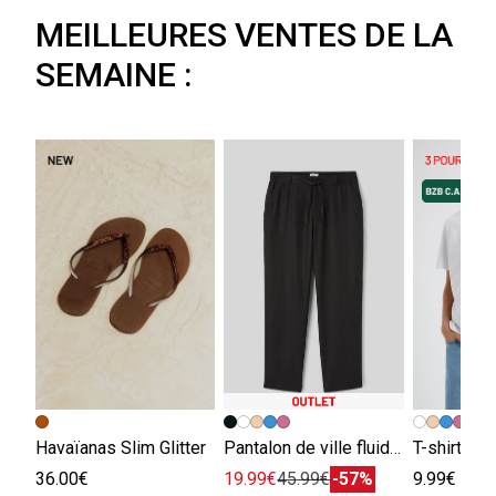
MEILLEURES VENTES DE LA
SEMAINE :
+
Havaïanas Slim Glitter
Pantalon de ville fluide viscose lin
T-shirt ba
36.00€
19.99€
45.99€
-57%
9.99€