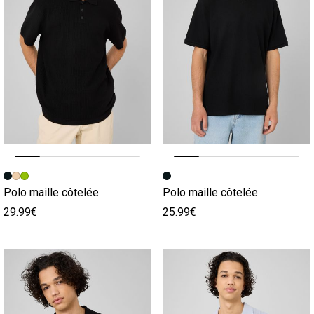
Image précédente
Image suivante
Image précédente
Image suivante
Polo maille côtelée
Polo maille côtelée
29.99€
25.99€