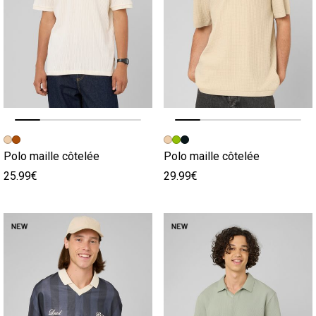
Image précédente
Image suivante
Image précédente
Image suivante
Polo maille côtelée
Polo maille côtelée
25.99€
29.99€