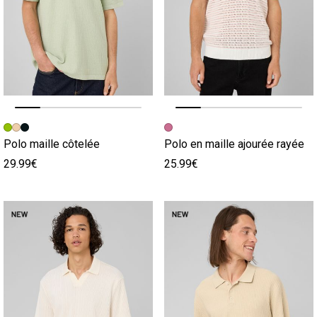
Image précédente
Image suivante
Image précédente
Image suivante
Polo maille côtelée
Polo en maille ajourée rayée
29.99€
25.99€