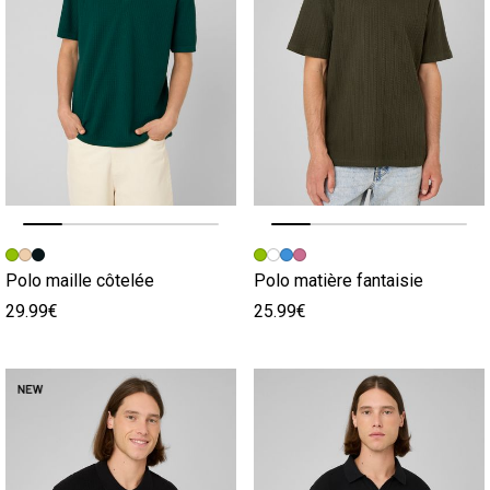
Image précédente
Image suivante
Image précédente
Image suivante
Polo maille côtelée
Polo matière fantaisie
29.99€
25.99€