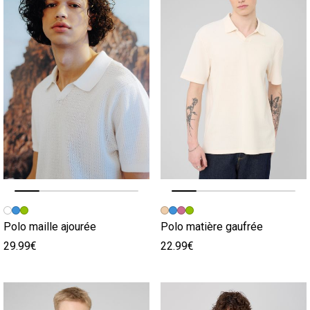
Image précédente
Image suivante
Image précédente
Image suivante
Polo maille ajourée
Polo matière gaufrée
29.99€
22.99€