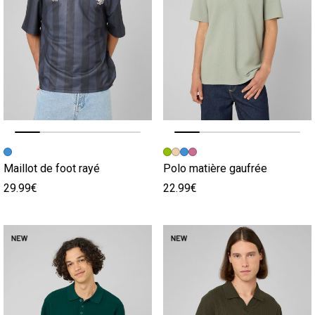
Image précédente
Image suivante
Image précédente
Image suivante
Maillot de foot rayé
Polo matière gaufrée
29.99€
22.99€