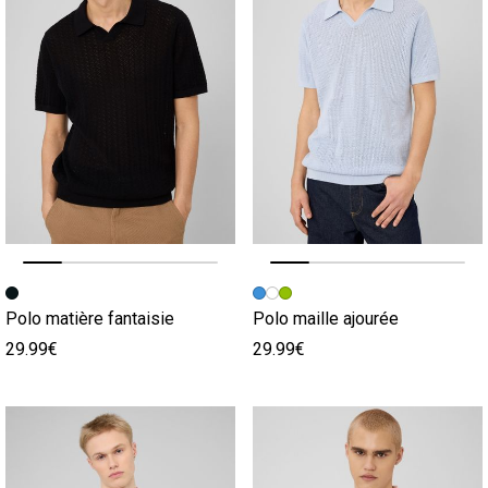
Image précédente
Image suivante
Image précédente
Image suivante
Polo matière fantaisie
Polo maille ajourée
29.99€
29.99€