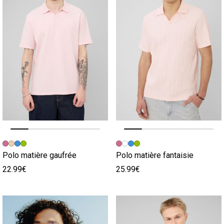
Image précédente
Image suivante
Image précédente
Image suivante
Polo matière gaufrée
Polo matière fantaisie
22.99€
25.99€