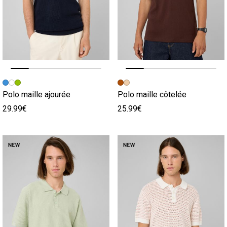
Image précédente
Image suivante
Image précédente
Image suivante
Polo maille ajourée
Polo maille côtelée
29.99€
25.99€