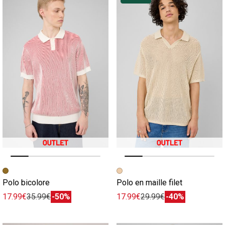
Image précédente
Image suivante
Image précédente
Image suivante
Polo bicolore
Polo en maille filet
17.99€
35.99€
-50%
17.99€
29.99€
-40%