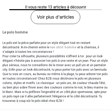
Il vous reste
13
articles à découvrir
Voir plus d'articles
Le polo homme
Le polo est la pièce parfaite pour un style élégant tout en restant
décontracté. A mi-chemin entre le
tee shirt homme
et la chemise, il
s'adapte à toutes les circonstances !
Pour créer ta silhouette, plusieurs possibilités s’offrent à toi : pour un look
élégant n’hésite pas à associer ton polo à une veste et un jean. Pour un style
plus sérieux, nous te conseillons de le mixer avec un pull uni et un pantalon
city. Enfin pour un look décontracté, tu peux porter ton polo avec un bermuda.
Que tu sois en cours, au bureau ou même à la plage, tu peux arborer ton polo
en toutes circonstances! Chez BZB nous déclinons le polo en plusieurs
coloris, styles et motifs. Le classique : un polo uni, de couleur chaude l’été;
ou bien plus sobre l’hiver avec des couleurs comme le noir, le bleu marine ou
le blanc. Mais si tu préfères l’originalité et un côté plus sportswear, opte pour
un polo rayé car il allie parfaitement l’élégance et le côté décontracté. Tu
trouveras à coup sûr le polo idéal chez BZB !