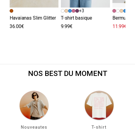
+3
+
Havaïanas Slim Glitter
T-shirt basique
Bermuda e
36.00€
9.99€
11.99€
29.
NOS BEST DU MOMENT
Nouveautes
T-shirt