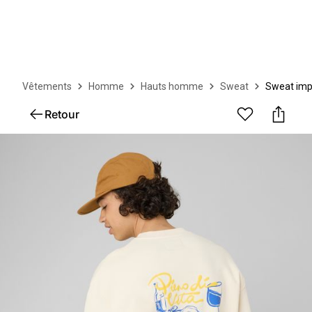
Vêtements
Homme
Hauts homme
Sweat
Sweat imp
Retour