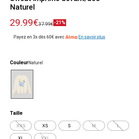
Naturel
29.99€
-21%
37.99€
Payez en 3x dès 60€ avec
En savoir plus
Couleur
Naturel
selected
Taille
XXS
XS
S
M
L
XL
XXL