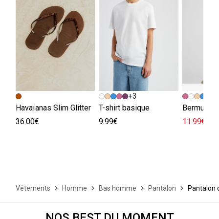
+3
+
Havaïanas Slim Glitter
T-shirt basique
Bermuda e
36.00€
9.99€
11.99€
29.
Vêtements
Homme
Bas homme
Pantalon
Pantalon 
NOS BEST DU MOMENT