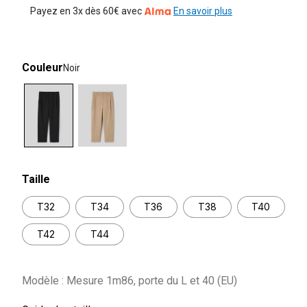
Payez en 3x dès 60€ avec
En savoir plus
Couleur
Noir
selected
Taille
T32
T34
T36
T38
T40
T42
T44
Modèle : Mesure 1m86, porte du L et 40 (EU)