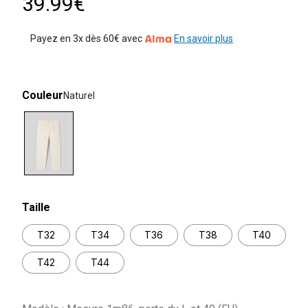
39.99€
Payez en 3x dès 60€ avec
En savoir plus
Couleur
Naturel
selected
Taille
T32
T34
T36
T38
T40
T42
T44