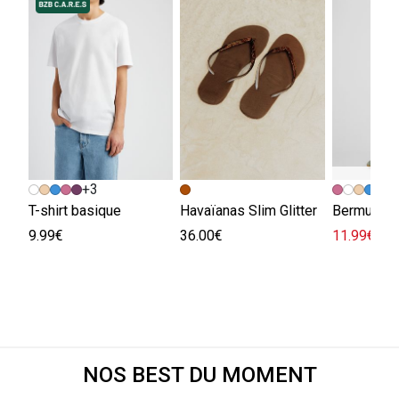
+3
+
T-shirt basique
Havaïanas Slim Glitter
Bermuda e
9.99€
36.00€
11.99€
29.
NOS BEST DU MOMENT