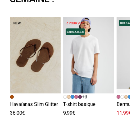
+3
+
Havaïanas Slim Glitter
T-shirt basique
Bermuda e
36.00€
9.99€
11.99€
29.