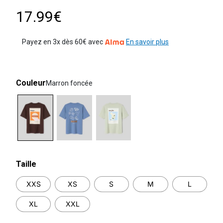
17.99€
Payez en 3x dès 60€ avec
En savoir plus
Couleur
Marron foncée
selected
Taille
XXS
XS
S
M
L
XL
XXL