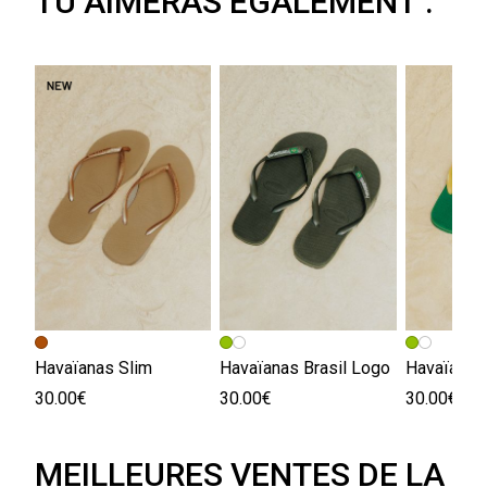
TU AIMERAS ÉGALEMENT :
Havaïanas Slim
Havaïanas Brasil Logo
Havaïanas 
30.00€
30.00€
30.00€
MEILLEURES VENTES DE LA