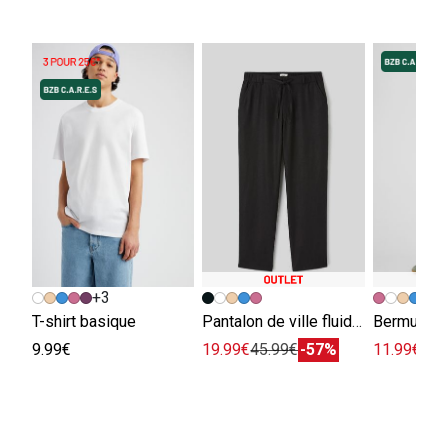
+3
+
T-shirt basique
Pantalon de ville fluide viscose lin
Bermuda e
9.99€
19.99€
45.99€
-57%
11.99€
29.