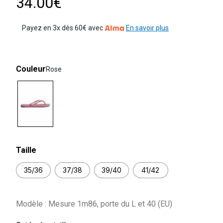
34.00€
Payez en 3x dès 60€ avec
En savoir plus
Couleur
Rose
selected
Taille
35/36
37/38
39/40
41/42
Modèle : Mesure 1m86, porte du L et 40 (EU)