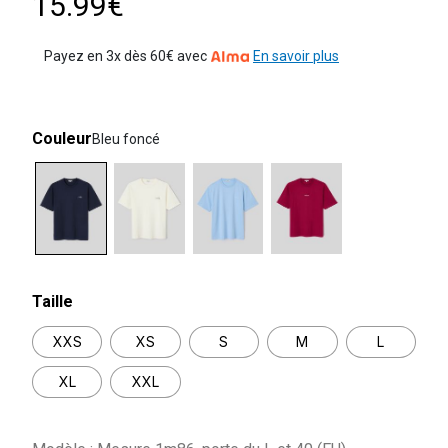
15.99€
Payez en 3x dès 60€ avec
En savoir plus
Couleur
Bleu foncé
selected
Taille
XXS
XS
S
M
L
XL
XXL