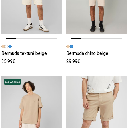
Image précédente
Image suivante
Image précédente
Image suivante
Bermuda texturé beige
Bermuda chino beige
35.99€
29.99€