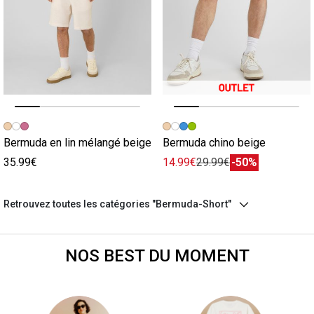
Image précédente
Image suivante
Image précédente
Image suivante
Bermuda en lin mélangé beige
Bermuda chino beige
35.99€
14.99€
29.99€
-50%
Retrouvez toutes les catégories "Bermuda-Short"
NOS BEST DU MOMENT