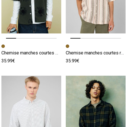
Image précédente
Image suivante
Image précédente
Image suivante
Chemise manches courtes multicolore
Chemise manches courtes rayée multicolore
35.99€
35.99€