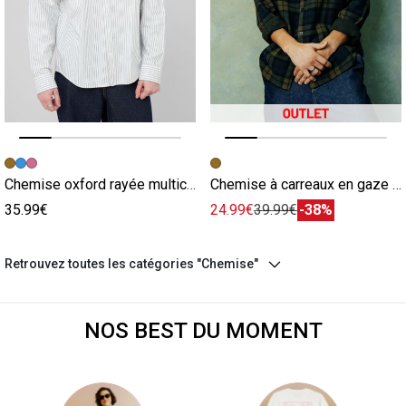
Image précédente
Image suivante
Image précédente
Image suivante
Chemise oxford rayée multicolore
Chemise à carreaux en gaze de coton multicolore
35.99€
24.99€
39.99€
-38%
Retrouvez toutes les catégories "Chemise"
NOS BEST DU MOMENT