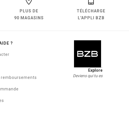
PLUS DE
TÉLÉCHARGE
90 MAGASINS
L'APPLI BZB
AIDE ?
acter
Explore
Deviens qui tu es
t remboursements
commande
es