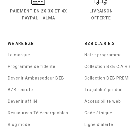
PAIEMENT EN
2X,3X ET 4X
LIVRAISON
PAYPAL - ALMA
OFFERTE
WE ARE BZB
BZB C.A.R.E.S
La marque
Notre programme
Programme de fidélité
Collection BZB C.A.R.
Devenir Ambassadeur BZB
Collection BZB PREM
BZB recrute
Traçabilité produit
Devenir affilié
Accessibilité web
Ressources Téléchargeables
Code éthique
Blog mode
Ligne d'alerte