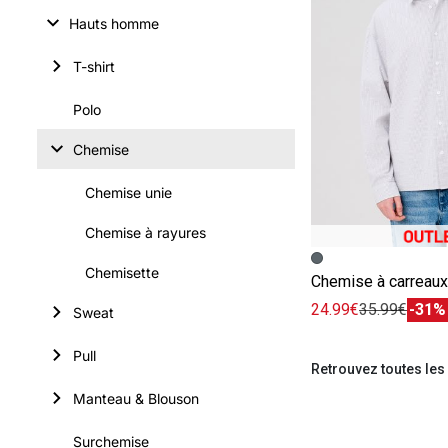
Hauts homme
T-shirt
Polo
Chemise
Chemise unie
Chemise à rayures
Image précédent
Image suivante
Chemisette
24.99€
35.99€
-31%
Sweat
Pull
Retrouvez toutes le
Manteau & Blouson
Surchemise