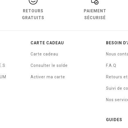
RETOURS
PAIEMENT
GRATUITS
SÉCURISÉ
CARTE CADEAU
BESOIN D'
Carte cadeau
Nous cont
E.S
Consulter le solde
F.A.Q
IUM
Activer ma carte
Retours e
Suivi de 
Nos servic
GUIDES