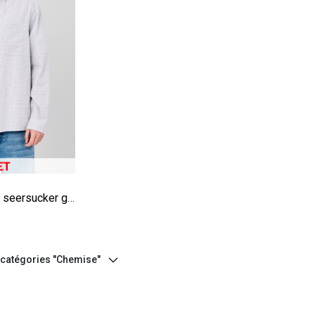
e
Chemise à carreaux seersucker grise
s catégories "Chemise"