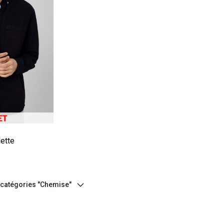
e
lette
s catégories "Chemise"