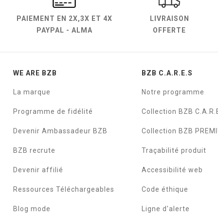
PAIEMENT EN
2X,3X ET 4X
LIVRAISON
PAYPAL - ALMA
OFFERTE
WE ARE BZB
BZB C.A.R.E.S
La marque
Notre programme
Programme de fidélité
Collection BZB C.A.R.
Devenir Ambassadeur BZB
Collection BZB PREM
BZB recrute
Traçabilité produit
Devenir affilié
Accessibilité web
Ressources Téléchargeables
Code éthique
Blog mode
Ligne d'alerte