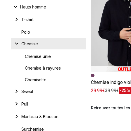
Hauts homme
T-shirt
Polo
Chemise
Chemise unie
Chemise à rayures
Image précédent
Image suivante
Chemisette
Chemise indigo vio
29.99€
39.99€
-25%
Sweat
Pull
Retrouvez toutes le
Manteau & Blouson
Surchemise