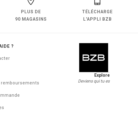
PLUS DE
TÉLÉCHARGE
90 MAGASINS
L'APPLI BZB
AIDE ?
acter
Explore
Deviens qui tu es
t remboursements
commande
es