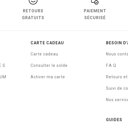
RETOURS
PAIEMENT
GRATUITS
SÉCURISÉ
CARTE CADEAU
BESOIN D'
Carte cadeau
Nous cont
E.S
Consulter le solde
F.A.Q
IUM
Activer ma carte
Retours e
Suivi de 
Nos servic
GUIDES